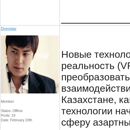
____________
Domstar
Новые техноло
реальность (VR
преобразовать
взаимодействи
Казахстане, ка
Member
технологии на
Status: Offline
Posts: 19
сферу азартны
Date: February 20th