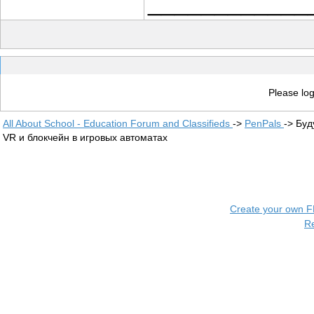
____________
Please log
All About School - Education Forum and Classifieds
->
PenPals
->
Буд
VR и блокчейн в игровых автоматах
Create your own 
R