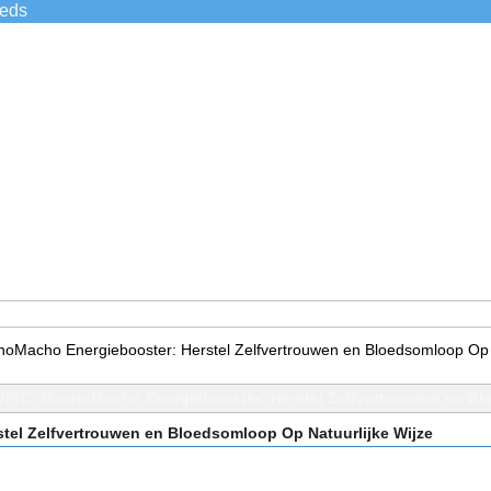
ieds
oMacho Energiebooster: Herstel Zelfvertrouwen en Bloedsomloop Op N
PIC: MachoMacho Energiebooster: Herstel Zelfvertrouwen en Blo
el Zelfvertrouwen en Bloedsomloop Op Natuurlijke Wijze