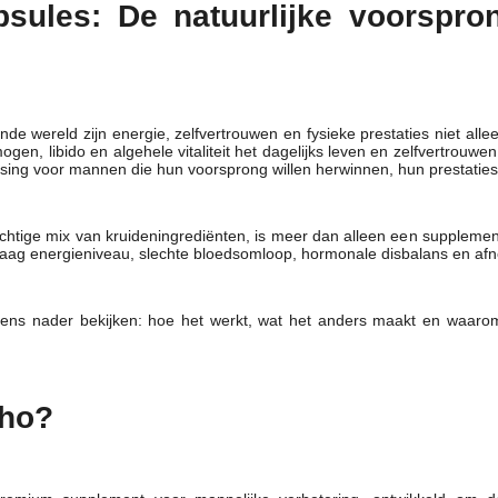
ules: De natuurlijke voorspro
ende wereld zijn energie, zelfvertrouwen en fysieke prestaties niet a
gen, libido en algehele vitaliteit het dagelijks leven en zelfvertr
ossing voor mannen die hun voorsprong willen herwinnen, hun prestaties
htige mix van kruideningrediënten, is meer dan alleen een supplement 
aag energieniveau, slechte bloedsomloop, hormonale disbalans en af
eens nader bekijken: hoe het werkt, wat het anders maakt en waaro
cho?