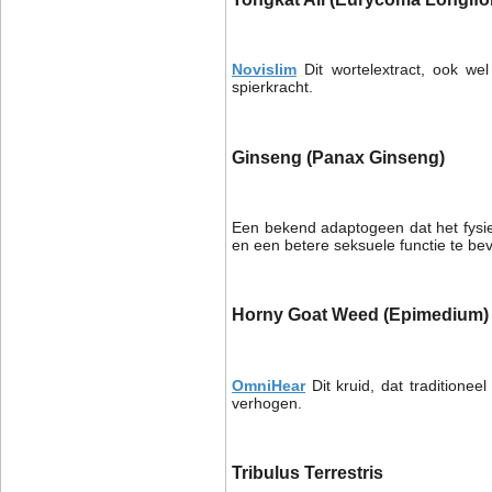
Novislim
Dit wortelextract, ook we
spierkracht.
Ginseng (Panax Ginseng)
Een bekend adaptogeen dat het fysie
en een betere seksuele functie te be
Horny Goat Weed (Epimedium)
OmniHear
Dit kruid, dat traditione
verhogen.
Tribulus Terrestris