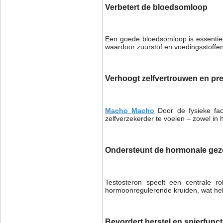
Verbetert de bloedsomloop
Een goede bloedsomloop is essentiee
waardoor zuurstof en voedingsstoffen 
Verhoogt zelfvertrouwen en pre
Macho Macho
Door de fysieke fa
zelfverzekerder te voelen – zowel in he
Ondersteunt de hormonale ge
Testosteron speelt een centrale r
hormoonregulerende kruiden, wat help
Bevordert herstel en spierfunct