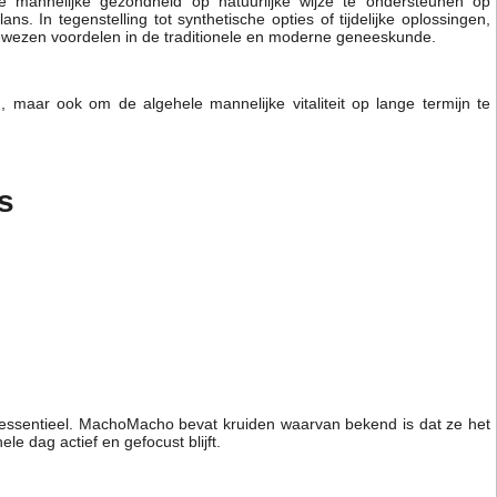
 mannelijke gezondheid op natuurlijke wijze te ondersteunen op
. In tegenstelling tot synthetische opties of tijdelijke oplossingen,
bewezen voordelen in de traditionele en moderne geneeskunde.
, maar ook om de algehele mannelijke vitaliteit op lange termijn te
s
is essentieel. MachoMacho bevat kruiden waarvan bekend is dat ze het
e dag actief en gefocust blijft.