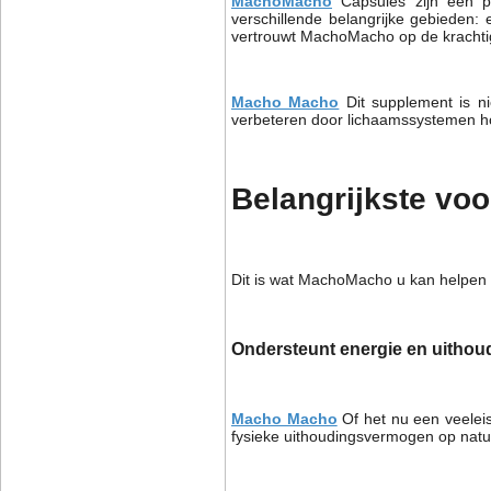
MachoMacho
Capsules zijn een pr
verschillende belangrijke gebieden: 
vertrouwt MachoMacho op de krachtig
Macho Macho
Dit supplement is n
verbeteren door lichaamssystemen ho
Belangrijkste v
Dit is wat MachoMacho u kan helpen 
Ondersteunt energie en uitho
Macho Macho
Of het nu een veelei
fysieke uithoudingsvermogen op natuu