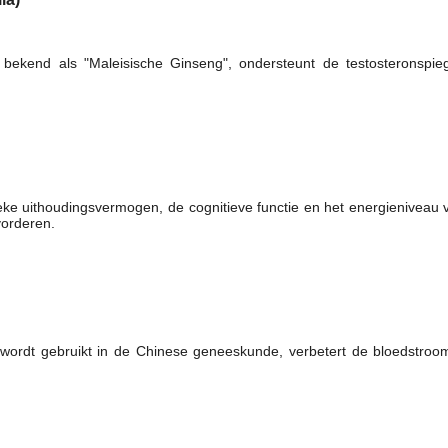
l bekend als "Maleisische Ginseng", ondersteunt de testosteronspieg
ke uithoudingsvermogen, de cognitieve functie en het energieniveau v
vorderen.
el wordt gebruikt in de Chinese geneeskunde, verbetert de bloedstroom