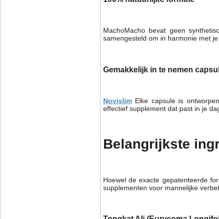
MachoMacho bevat geen synthetische
samengesteld om in harmonie met je 
Gemakkelijk in te nemen capsu
Novislim
Elke capsule is ontworpe
effectief supplement dat past in je dag
Belangrijkste in
Hoewel de exacte gepatenteerde form
supplementen voor mannelijke verbet
Tongkat Ali (Eurycoma Longifol