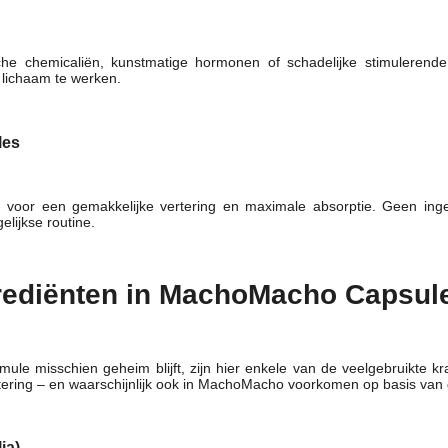
 chemicaliën, kunstmatige hormonen of schadelijke stimulerende mi
lichaam te werken.
les
n voor een gemakkelijke vertering en maximale absorptie. Geen in
elijkse routine.
grediënten in MachoMacho Capsul
ule misschien geheim blijft, zijn hier enkele van de veelgebruikte 
ering – en waarschijnlijk ook in MachoMacho voorkomen op basis van
ia)