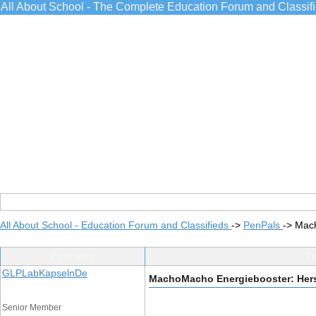
All About School - The Complete Education Forum and Classif
All About School - Education Forum and Classifieds
->
PenPals
->
Mach
Post Info
TO
GLPLabKapselnDe
MachoMacho Energiebooster: Herst
Senior Member