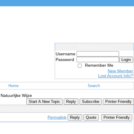
Members Login
Username
Password
Login
Remember Me
New Member
Lost Account Info?
Home
Search
atuurlijke Wijze
Start A New Topic
Reply
Subscribe
Printer Friendly
edsomloop Op Natuurlijke Wijze
Permalink
Reply
Quote
Printer Friendly