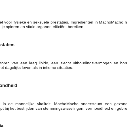
l voor fysieke en seksuele prestaties. Ingrediënten in MachoMacho h
je spieren en vitale organen efficiënt bereiken.
staties
ctoren van een laag libido, een slecht uithoudingsvermogen en h
t dagelijks leven als in intieme situaties.
zondheid
ol in de mannelijke vitaliteit. MachoMacho ondersteunt een gezon
t bij het bestrijden van stemmingswisselingen, vermoeidheid en gebre
ie