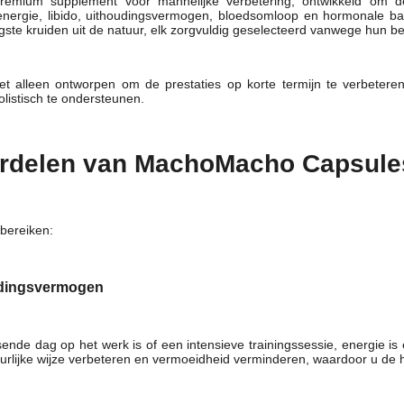
emium supplement voor mannelijke verbetering, ontwikkeld om de
energie, libido, uithoudingsvermogen, bloedsomloop en hormonale balans
ste kruiden uit de natuur, elk zorgvuldig geselecteerd vanwege hun 
iet alleen ontworpen om de prestaties op korte termijn te verbeteren
listisch te ondersteunen.
oordelen van MachoMacho Capsule
bereiken:
udingsvermogen
sende dag op het werk is of een intensieve trainingssessie, energie 
rlijke wijze verbeteren en vermoeidheid verminderen, waardoor u de hel