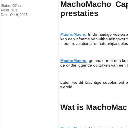
MachoMacho Caps
Status: Offline
Posts: 313
prestaties
Date: Oct 9, 2025
MachoMacho
In de huidige veeleis
kan een afname van uithoudingsvermo
– een revolutionaire, natuurlijke opl
MachoMacho
, gemaakt met een krac
de onderliggende oorzaken van een l
Laten we dit krachtige supplement 
wereld.
Wat is MachoMa