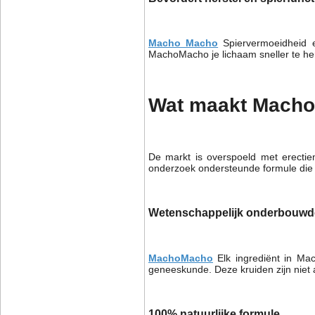
Macho Macho
Spiervermoeidheid 
MachoMacho je lichaam sneller te her
Wat maakt Mach
De markt is overspoeld met erectie
onderzoek ondersteunde formule die n
Wetenschappelijk onderbouwde
MachoMacho
Elk ingrediënt in Ma
geneeskunde. Deze kruiden zijn niet a
100% natuurlijke formule