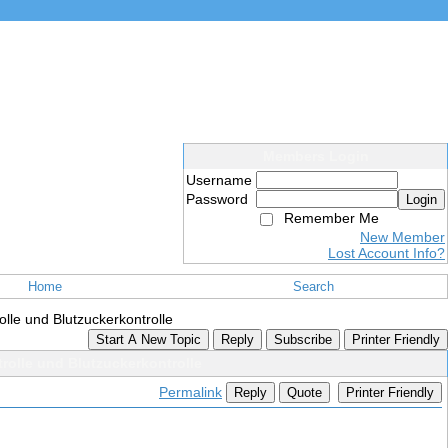
Members Login
Username
Password
Login
Remember Me
New Member
Lost Account Info?
Home
Search
olle und Blutzuckerkontrolle
Start A New Topic
Reply
Subscribe
Printer Friendly
rolle und Blutzuckerkontrolle
Permalink
Reply
Quote
Printer Friendly