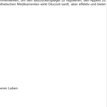
sammenwirken, um den Blutzuckerspiegel zu regulieren, den Appetit zu
etischen Medikamenten wirkt Glucovit sanft, aber effektiv und bietet
sseren Leben.