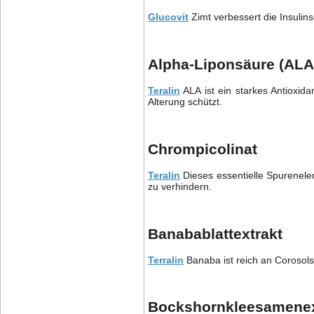
Glucovit
Zimt verbessert die Insulins
Alpha-Liponsäure (ALA
Teralin
ALA ist ein starkes Antioxid
Alterung schützt.
Chrompicolinat
Teralin
Dieses essentielle Spurenelem
zu verhindern.
Banabablattextrakt
Terralin
Banaba ist reich an Corosolsä
Bockshornkleesamenex