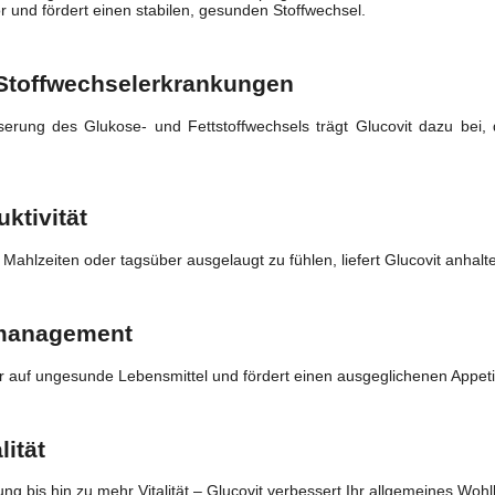
 und fördert einen stabilen, gesunden Stoffwechsel.
 Stoffwechselerkrankungen
rung des Glukose- und Fettstoffwechsels trägt Glucovit dazu bei, d
ktivität
Mahlzeiten oder tagsüber ausgelaugt zu fühlen, liefert Glucovit anhalte
smanagement
 auf ungesunde Lebensmittel und fördert einen ausgeglichenen Appetit,
ität
g bis hin zu mehr Vitalität – Glucovit verbessert Ihr allgemeines Wohl