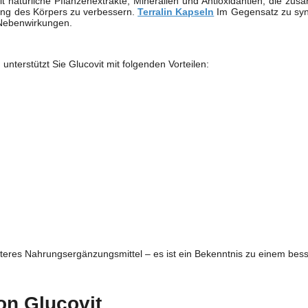
t natürliche Pflanzenextrakte, Mineralien und Antioxidantien, die zu
tung des Körpers zu verbessern.
Terralin Kapseln
Im Gegensatz zu synth
e Nebenwirkungen.
terstützt Sie Glucovit mit folgenden Vorteilen:
weiteres Nahrungsergänzungsmittel – es ist ein Bekenntnis zu einem be
n Glucovit