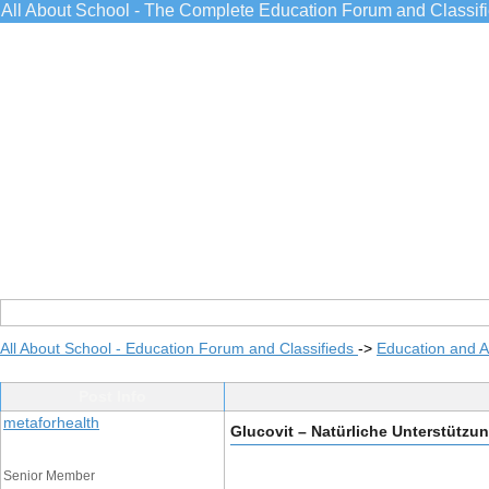
All About School - The Complete Education Forum and Classif
All About School - Education Forum and Classifieds
->
Education and 
Post Info
metaforhealth
Glucovit – Natürliche Unterstützu
Senior Member