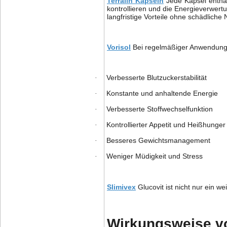
Terralin Kapseln
Jede Kapsel enthäl
kontrollieren und die Energieverwer
langfristige Vorteile ohne schädlich
Vorisol
Bei regelmäßiger Anwendung un
Verbesserte Blutzuckerstabilität
·
Konstante und anhaltende Energie
·
Verbesserte Stoffwechselfunktion
·
Kontrollierter Appetit und Heißhunger
·
Besseres Gewichtsmanagement
·
Weniger Müdigkeit und Stress
·
Slimivex
Glucovit ist nicht nur ein 
Wirkungsweise vo