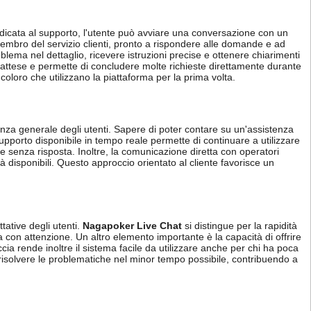
edicata al supporto, l'utente può avviare una conversazione con un
 membro del servizio clienti, pronto a rispondere alle domande e ad
blema nel dettaglio, ricevere istruzioni precise e ottenere chiarimenti
attese e permette di concludere molte richieste direttamente durante
 coloro che utilizzano la piattaforma per la prima volta.
enza generale degli utenti. Sapere di poter contare su un'assistenza
pporto disponibile in tempo reale permette di continuare a utilizzare
te senza risposta. Inoltre, la comunicazione diretta con operatori
ità disponibili. Questo approccio orientato al cliente favorisce un
tative degli utenti.
Nagapoker Live Chat
si distingue per la rapidità
sta con attenzione. Un altro elemento importante è la capacità di offrire
cia rende inoltre il sistema facile da utilizzare anche per chi ha poca
di risolvere le problematiche nel minor tempo possibile, contribuendo a