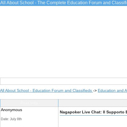
All About School - The Complete Education Forum and Classif
All About School - Education Forum and Classifieds
->
Education and 
Post Info
Anonymous
Nagapoker Live Chat: Il Supporto 
Date: July 8th