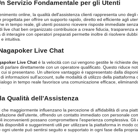
n Servizio Fondamentale per gli Utenti
enimento online, la qualità dell'assistenza clienti rappresenta uno degli
progettata per offrire un supporto rapido, diretto ed efficiente agli ute
e in tempo reale, gli utenti possono ricevere risposte immediate senza
i live chat ben organizzato contribuisce a creare fiducia, trasparenza e
 di interagire con operatori preparati permette inoltre di risolvere dubbi r
 intuitiva.
e Nagapoker Live Chat
apoker Live Chat
è la velocità con cui vengono gestite le richieste de
 di parlare direttamente con un operatore qualificato. Questo riduce not
ui si presentano. Un ulteriore vantaggio è rappresentato dalla disponibi
di informazioni sull'account, sulle modalità di utilizzo della piattaforma 
il dialogo in tempo reale favorisce una comunicazione efficace, eliminan
.
a Qualità dell'Assistenza
ti che maggiormente influenzano la percezione di affidabilità di una pia
sfazione dell'utente, offrendo un contatto immediato con personale com
ccoli inconvenienti possano compromettere l'esperienza complessiva. Gli
lità disponibili e suggerimenti utili per utilizzare la piattaforma in modo
 ogni utente può sentirsi seguito e supportato in ogni fase della propri