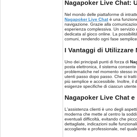
Nagapoker Live Chat: U
Nel mondo delle piattaforme di intratt
Nagapoker Live Chat
è una funzione 
navigazione. Grazie alla comunicazion
esperienza complessiva. Un servizio d
dedicata al gioco online. La possibilità
comuni, rendendo ogni fase semplice e
I Vantaggi di Utilizzar
Uno dei principali punti di forza di
Nag
posta elettronica, il sistema consente
problematiche nel momento stesso in c
utenti passo dopo passo. Che si tratti 
più semplice e accessibile. Inoltre, 
esigenze specifiche di ciascun utente
Nagapoker Live Chat e l
L'assistenza clienti è uno degli aspet
moderna che mette al centro la soddi
eventuali difficoltà, evitando che pi
dettagliate, indicazioni sulle funziona
accogliente e professionale, nel quale