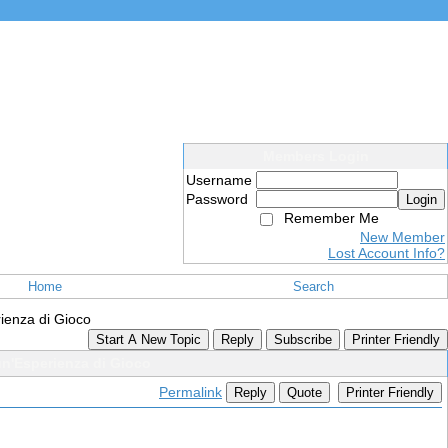
Members Login
Username
Password
Login
Remember Me
New Member
Lost Account Info?
Home
Search
ienza di Gioco
Start A New Topic
Reply
Subscribe
Printer Friendly
un'Esperienza di Gioco
Permalink
Reply
Quote
Printer Friendly