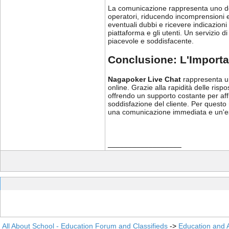
La comunicazione rappresenta uno degl
operatori, riducendo incomprensioni e 
eventuali dubbi e ricevere indicazioni
piattaforma e gli utenti. Un servizio 
piacevole e soddisfacente.
Conclusione: L'Importa
Nagapoker Live Chat
rappresenta un
online. Grazie alla rapidità delle rispo
offrendo un supporto costante per affr
soddisfazione del cliente. Per questo
una comunicazione immediata e un'espe
__________________
All About School - Education Forum and Classifieds
->
Education and