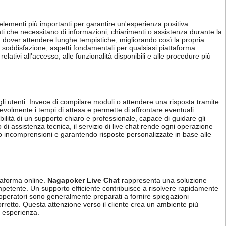
 elementi più importanti per garantire un'esperienza positiva.
nti che necessitano di informazioni, chiarimenti o assistenza durante la
 dover attendere lunghe tempistiche, migliorando così la propria
 soddisfazione, aspetti fondamentali per qualsiasi piattaforma
elativi all'accesso, alle funzionalità disponibili e alle procedure più
gli utenti. Invece di compilare moduli o attendere una risposta tramite
evolmente i tempi di attesa e permette di affrontare eventuali
lità di un supporto chiaro e professionale, capace di guidare gli
o di assistenza tecnica, il servizio di live chat rende ogni operazione
do incomprensioni e garantendo risposte personalizzate in base alle
ttaforma online.
Nagapoker Live Chat
rappresenta una soluzione
petente. Un supporto efficiente contribuisce a risolvere rapidamente
 operatori sono generalmente preparati a fornire spiegazioni
 corretto. Questa attenzione verso il cliente crea un ambiente più
a esperienza.