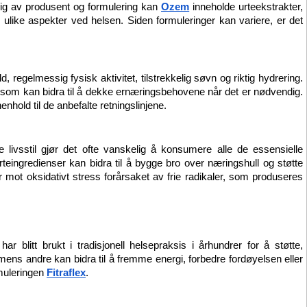
gig av produsent og formulering kan 
Ozem
 inneholde urteekstrakter, 
 ulike aspekter ved helsen. Siden formuleringer kan variere, er det 
 regelmessig fysisk aktivitet, tilstrekkelig søvn og riktig hydrering. 
g som kan bidra til å dekke ernæringsbehovene når det er nødvendig. 
hold til de anbefalte retningslinjene.
livsstil gjør det ofte vanskelig å konsumere alle de essensielle 
teingredienser kan bidra til å bygge bro over næringshull og støtte 
mot oksidativt stress forårsaket av frie radikaler, som produseres 
r blitt brukt i tradisjonell helsepraksis i århundrer for å støtte, 
 mens andre kan bidra til å fremme energi, forbedre fordøyelsen eller 
muleringen 
Fitraflex
.