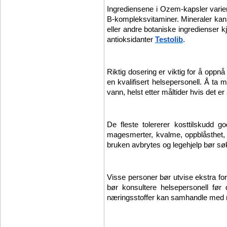
Ingrediensene i Ozem-kapsler variere
B-kompleksvitaminer. Mineraler kan 
eller andre botaniske ingredienser k
antioksidanter 
Testolib
.
Riktig dosering er viktig for å oppnå
en kvalifisert helsepersonell. Å ta 
vann, helst etter måltider hvis det er 
De fleste tolererer kosttilskudd g
magesmerter, kvalme, oppblåsthet, 
bruken avbrytes og legehjelp bør sø
Visse personer bør utvise ekstra fo
bør konsultere helsepersonell før
næringsstoffer kan samhandle med me