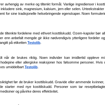
r avhengig av merke og tiltenkt formål. Vanlige ingredienser i kostt
inkludere sink, magnesium, kalsium, jern eller selen. Urteekstrakte
jent for sine tradisjonelle helsebringende egenskaper. Noen formuleri
 de tiltenkte fordelene med ethvert kosttilskudd. Ozem-kapsler bør allt
mer enn anbefalt mengde gir ikke nødvendigvis ytterligere fordeler o
angitt på etiketten 
Testolib
.
odt når de brukes riktig. Noen individer kan imidlertid oppleve m
hodepine eller allergiske reaksjoner hos følsomme personer. Hvis 
kes umiddelbart 
Testolib
.
rsiktighet før de bruker kosttilskudd. Gravide eller ammende kvinner
 de starter med nye kosttilskudd. Personer som tar reseptbelagte
disiner og påvirke deres effektivitet.