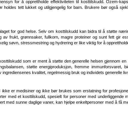
hensyn for å opprettholde effektiviteten til kosttilskudd. Ozem-kaps
r holdes tett lukket og utilgjengelig for barn. Brukere bør også s
unnlaget for god helse. Selv om kosttilskudd kan bidra til å støtte n
av frukt, grønnsaker, fullkorn, magre proteiner og sunt fett gir ess
kelig søvn, stressmestring og hydrering er like viktig for å oppretthold
kosttilskudd som er ment å støtte den generelle helsen gjennom en
ingsbalansen, støtte energiproduksjon, fremme immunforsvaret, bid
ingrediensenes kvalitet, regelmessig bruk og individets generelle livs
d ikke er medisiner og ikke bør brukes som erstatning for profesjonel
arter med et kosttilskudd, spesielt for personer med underliggende m
ert med sunne daglige vaner, kan hjelpe enkeltpersoner med å få mes