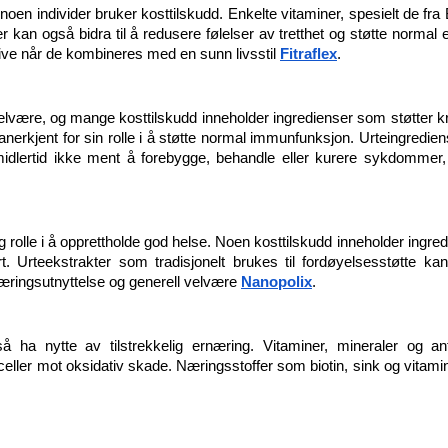
 noen individer bruker kosttilskudd. Enkelte vitaminer, spesielt de fra 
r kan også bidra til å redusere følelser av tretthet og støtte normal 
ive når de kombineres med en sunn livsstil 
Fitraflex
.
velvære, og mange kosttilskudd inneholder ingredienser som støtter k
nerkjent for sin rolle i å støtte normal immunfunksjon. Urteingrediens
g rolle i å opprettholde god helse. Noen kosttilskudd inneholder ingre
rt. Urteekstrakter som tradisjonelt brukes til fordøyelsesstøtte ka
æringsutnyttelse og generell velvære 
Nanopolix
.
a nytte av tilstrekkelig ernæring. Vitaminer, mineraler og antio
ler mot oksidativ skade. Næringsstoffer som biotin, sink og vitamin E