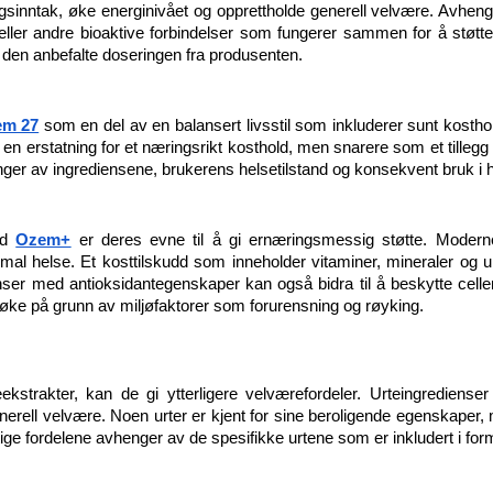
ngsinntak, øke energinivået og opprettholde generell velvære. Avhen
 eller andre bioaktive forbindelser som fungerer sammen for å støtte
e den anbefalte doseringen fra produsenten.
m 27
 som en del av en balansert livsstil som inkluderer sunt kosthold,
en erstatning for et næringsrikt kosthold, men snarere som et tilleg
ger av ingrediensene, brukerens helsetilstand og konsekvent bruk i hen
ed 
Ozem+
 er deres evne til å gi ernæringsmessig støtte. Moderne 
mal helse. Et kosttilskudd som inneholder vitaminer, mineraler og ur
ser med antioksidantegenskaper kan også bidra til å beskytte celler 
øke på grunn av miljøfaktorer som forurensning og røyking.
strakter, kan de gi ytterligere velværefordeler. Urteingredienser ha
enerell velvære. Noen urter er kjent for sine beroligende egenskaper,
ge fordelene avhenger av de spesifikke urtene som er inkludert i for