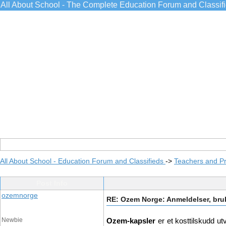
All About School - The Complete Education Forum and Classif
All About School - Education Forum and Classifieds
->
Teachers and Pr
Post Info
ozemnorge
RE: Ozem Norge: Anmeldelser, bruk
Newbie
Ozem-kapsler
 er et kosttilskudd u