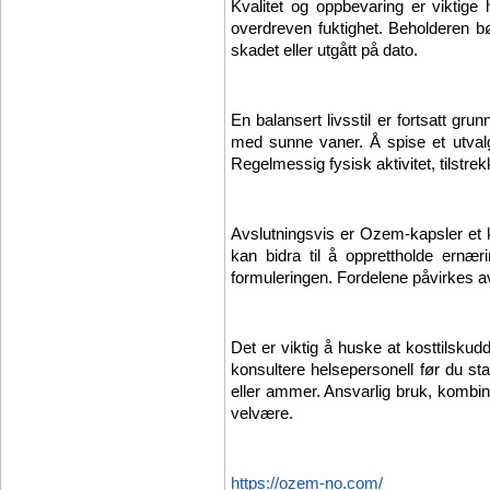
Kvalitet og oppbevaring er viktige 
overdreven fuktighet. Beholderen bø
skadet eller utgått på dato.
En balansert livsstil er fortsatt gr
med sunne vaner. Å spise et utvalg 
Regelmessig fysisk aktivitet, tilstrek
Avslutningsvis er Ozem-kapsler et 
kan bidra til å opprettholde ernær
formuleringen. Fordelene påvirkes av 
Det er viktig å huske at kosttilskud
konsultere helsepersonell før du st
eller ammer. Ansvarlig bruk, kombin
velvære.
https://ozem-no.com/