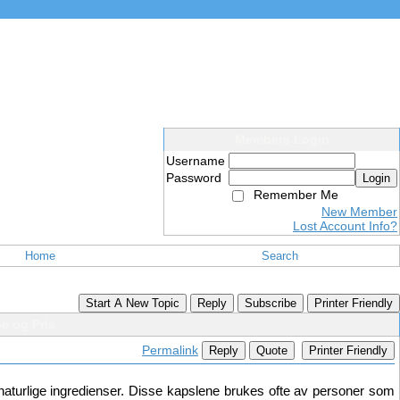
Members Login
Username
Password
Login
Remember Me
New Member
Lost Account Info?
Home
Search
Start A New Topic
Reply
Subscribe
Printer Friendly
e og Pris
Permalink
Reply
Quote
Printer Friendly
 naturlige ingredienser. Disse kapslene brukes ofte av personer som 