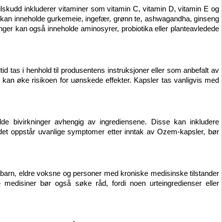
ilskudd inkluderer vitaminer som vitamin C, vitamin D, vitamin E og 
r kan inneholde gurkemeie, ingefær, grønn te, ashwagandha, ginseng 
nger kan også inneholde aminosyrer, probiotika eller planteavledede 
id tas i henhold til produsentens instruksjoner eller som anbefalt av 
g kan øke risikoen for uønskede effekter. Kapsler tas vanligvis med 
ilde bivirkninger avhengig av ingrediensene. Disse kan inkludere 
det oppstår uvanlige symptomer etter inntak av Ozem-kapsler, bør 
, barn, eldre voksne og personer med kroniske medisinske tilstander 
 medisiner bør også søke råd, fordi noen urteingredienser eller 