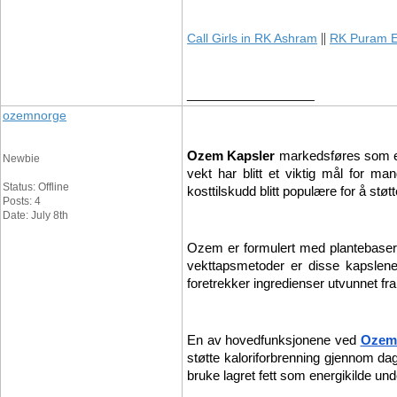
||
Call Girls in RK Ashram
RK Puram E
__________________
ozemnorge
Ozem Kapsler
 markedsføres som et 
Newbie
vekt har blitt et viktig mål for m
Status: Offline
kosttilskudd blitt populære for å støtt
Posts: 4
Date: July 8th
Ozem er formulert med plantebaserte
vekttapsmetoder er disse kapslene m
foretrekker ingredienser utvunnet fra 
En av hovedfunksjonene ved 
Ozem
støtte kaloriforbrenning gjennom dag
bruke lagret fett som energikilde unde