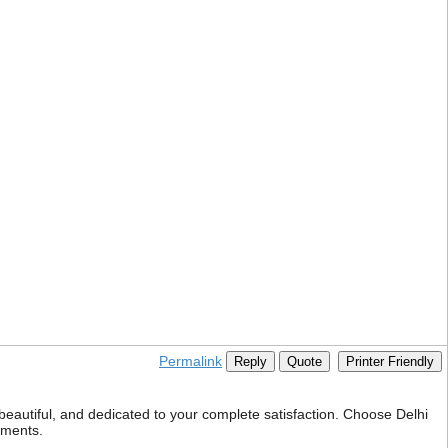
Permalink
Reply
Quote
Printer Friendly
 beautiful, and dedicated to your complete satisfaction. Choose Delhi
oments.