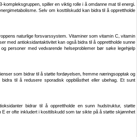
B-kompleksgruppen, spiller en viktig rolle i å omdanne mat til energi. 
energimetabolisme. Selv om kosttilskudd kan bidra til å opprettholde 
roppens naturlige forsvarssystem. Vitaminer som vitamin C, vitamin 
er med antioksidantaktivitet kan også bidra til å opprettholde sunne 
immunresponser. Kosttilskudd er imidlertid ikke ment å forebygge, behandle eller kurere sykdommer, og personer med vedvarende helseproblemer bør søke legehjelp 
dienser som bidrar til å støtte fordøyelsen, fremme næringsopptak og 
n bidra til å redusere sporadisk oppblåsthet eller ubehag. Et sunt 
ksidanter bidrar til å opprettholde en sunn hudstruktur, støtte 
 er ofte inkludert i kosttilskudd som tar sikte på å støtte skjønnhet 