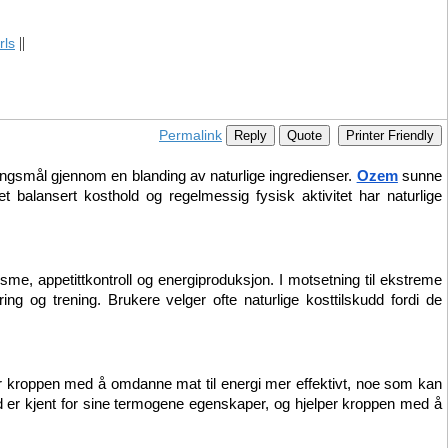
||
rls
Permalink
Reply
Quote
Printer Friendly
ingsmål gjennom en blanding av naturlige ingredienser. 
Ozem
 sunne 
alansert kosthold og regelmessig fysisk aktivitet har naturlige 
e, appetittkontroll og energiproduksjon. I motsetning til ekstreme 
ng og trening. Brukere velger ofte naturlige kosttilskudd fordi de 
 kroppen med å omdanne mat til energi mer effektivt, noe som kan 
dd er kjent for sine termogene egenskaper, og hjelper kroppen med å 