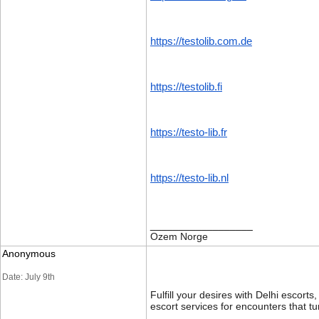
https://testolib.com.de
https://testolib.fi
https://testo-lib.fr
https://testo-lib.nl
__________________
Ozem Norge
Anonymous
Date: July 9th
Fulfill your desires with Delhi escort
escort services for encounters that t