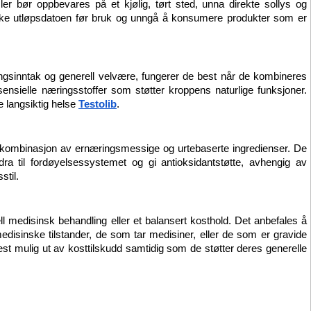
ler bør oppbevares på et kjølig, tørt sted, unna direkte sollys og 
jekke utløpsdatoen før bruk og unngå å konsumere produkter som er 
æringsinntak og generell velvære, fungerer de best når de kombineres 
ensielle næringsstoffer som støtter kroppens naturlige funksjoner. 
e langsiktig helse 
Testolib
.
 kombinasjon av ernæringsmessige og urtebaserte ingredienser. De 
ra til fordøyelsessystemet og gi antioksidantstøtte, avhengig av 
stil.
l medisinsk behandling eller et balansert kosthold. Det anbefales å 
edisinske tilstander, de som tar medisiner, eller de som er gravide 
t mulig ut av kosttilskudd samtidig som de støtter deres generelle 