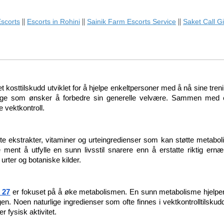
||
||
||
scorts
Escorts in Rohini
Sainik Farm Escorts Service
Saket Call Gi
kosttilskudd utviklet for å hjelpe enkeltpersoner med å nå sine tren
ange som ønsker å forbedre sin generelle velvære. Sammen med et b
e vektkontroll.
 ekstrakter, vitaminer og urteingredienser som kan støtte metabolism
ent å utfylle en sunn livsstil snarere enn å erstatte riktig ernæri
urter og botaniske kilder.
 27
 er fokuset på å øke metabolismen. En sunn metabolisme hjelper
en. Noen naturlige ingredienser som ofte finnes i vektkontrolltilsku
r fysisk aktivitet.