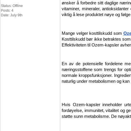
ønsker å forbedre sitt daglige næri
Status: Offline
vitaminer, mineraler, antioksidanter
Posts: 4
viktig å lese produktet nøye og følg
Date: July 9th
Mange velger kosttilskudd som 
Oze
Kosttilskudd bør ikke betraktes som 
Effektiviteten til Ozem-kapsler avhen
En av de potensielle fordelene m
næringsstoffene som trengs for opti
normale kroppsfunksjoner. Ingredien
naturlig under metabolismen og kan 
Hvis Ozem-kapsler inneholder urteek
fordøyelse, immunitet, vitalitet og g
støtte sunn metabolisme. De nøyakti