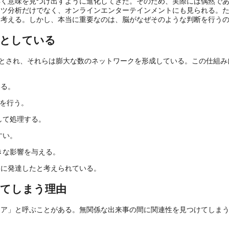
早く意味を見つけ出すように進化してきた。そのため、実際には偶然で
ーツ分析だけでなく、オンラインエンターテインメントにも見られる。
と考える。しかし、本当に重要なのは、脳がなぜそのような判断を行う
意としている
とされ、それらは膨大な数のネットワークを形成している。この仕組み
いる。
を行う。
して処理する。
すい。
きな影響を与える。
めに発達したと考えられている。
してしまう理由
ニア」と呼ぶことがある。無関係な出来事の間に関連性を見つけてしま