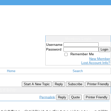
Members Login
Username
Password
Login
Remember Me
New Member
Lost Account Info?
Home
Search
Start A New Topic
Reply
Subscribe
Printer Friendly
うとするのか
Permalink
Reply
Quote
Printer Friendly