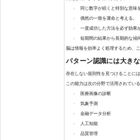
·
同じ数字が続くと特別な意味
·
偶然の一致を運命と考える。
·
一度成功した方法を必ず効果
·
短期間の結果から長期的な傾
脳は情報を効率よく処理するため、
パターン認識には大き
存在しない規則性を見つけることに
この能力は次の分野で活用されてい
·
医療画像の診断
·
気象予測
·
金融データ分析
·
人工知能
·
品質管理