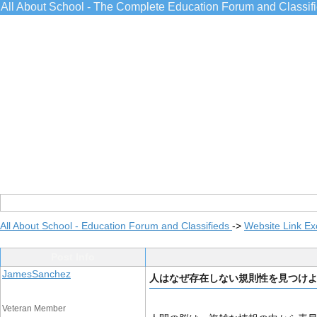
All About School - The Complete Education Forum and Classif
All About School - Education Forum and Classifieds
->
Website Link E
Post Info
JamesSanchez
人はなぜ存在しない規則性を見つけ
Veteran Member