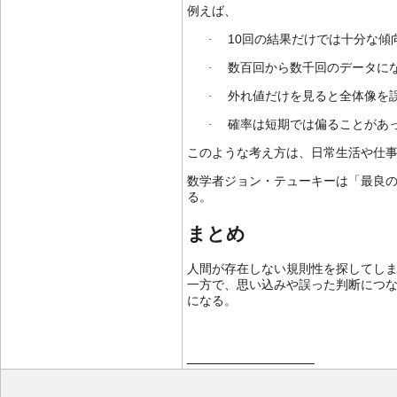
例えば、
10
·
回の結果だけでは十分な傾
·
数百回から数千回のデータに
·
外れ値だけを見ると全体像を
·
確率は短期では偏ることがあ
このような考え方は、日常生活や仕
数学者ジョン・テューキーは「最良
る。
まとめ
人間が存在しない規則性を探してし
一方で、思い込みや誤った判断につ
になる。
__________________