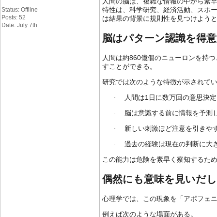
人間の脳は、複雑な情報の中から素
Status: Offline
特性は、科学研究、経済活動、スポ
Posts: 52
は結果の背景に規則性を見つけよう
Date: July 7th
脳はパターン認識を得
860
人間は約
億個のニューロンを持つ
すことができる。
研究では次のような特徴が示されて
1
·
人間は
日に数万回の意思決定
·
脳は意識する前に情報を予測
·
新しい刺激ほど注意を引きや
·
過去の経験は現在の判断に大
この能力は危険を素早く察知するた
偶然にも意味を見いだ
心理学では、この現象を「アポフェ
例えば次のような場面がある。