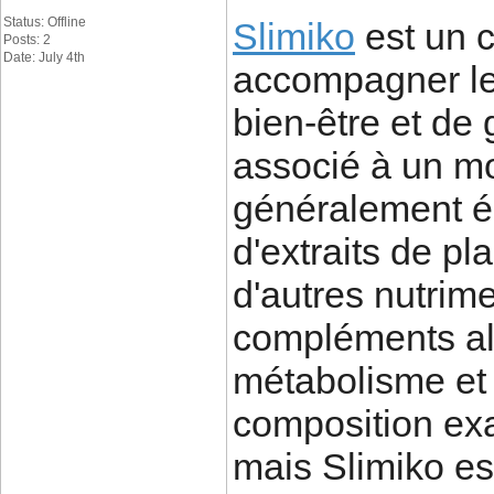
Status: Offline
Slimiko
est un 
Posts: 2
Date: July 4th
accompagner le
bien-être et de 
associé à un mod
généralement él
d'extraits de pl
d'autres nutrim
compléments al
métabolisme et d
composition exac
mais Slimiko es