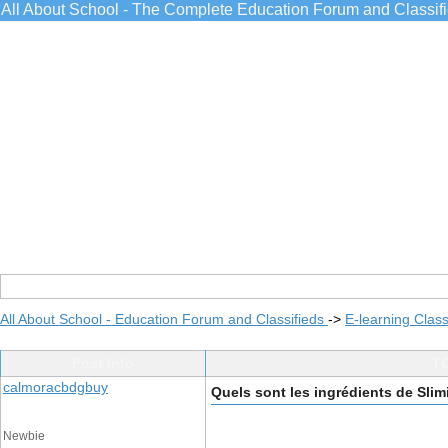
All About School - The Complete Education Forum and Classif
All About School - Education Forum and Classifieds
->
E-learning Class
Post Info
TO
calmoracbdgbuy
Quels sont les ingrédients de Slim
Newbie