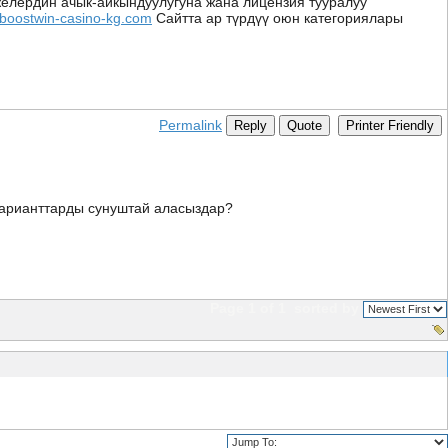
елердин ачык-айкындуулугуна жана лицензия тууралуу
boostwin-casino-kg.com
Сайтта ар түрдүү оюн категориялары
Permalink
Reply
Quote
Printer Friendly
варианттарды сунуштай аласыздар?
Page 1 of 1
sorted by