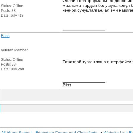
Онлайн платформаны тандоодо инте
маалыматтардын болушуна көңүл б
Status: Offline
кеңири сунушталган, ал эми навига
Posts: 38
Date: July 4th
__________________
Bliss
Veteran Member
Status: Offline
Тажатпай турган жана интерфейси 
Posts: 38
Date: July 2nd
__________________
Bliss
All About School - Education Forum and Classifieds
->
Website Link E