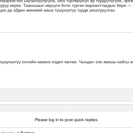
рфейстин ыңгайлуулугуна, оюн түрлөрүнүн ар түрдүүлүгүнө, эреж
уруу керек. Таанышып көрүүгө боло турган варианттардын бири —
ция да абдан жөнөкөй жана түшүнүктүү түрдө уюштурулган.
түшүнүктүү онлайн-казино издеп жатам. Чындап эле жакшы кайсы 
Quick Reply
Please log in to post quick replies.
xchange
->
Казино