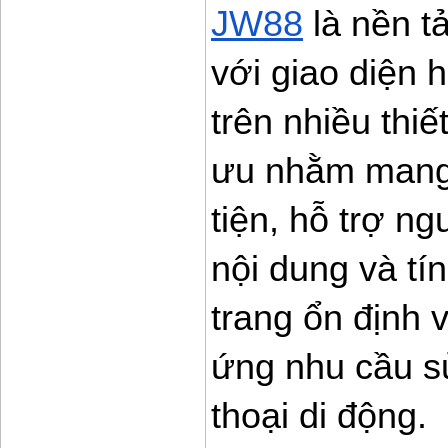
JW88
 là nền 
với giao diện 
trên nhiều thiế
ưu nhằm mang đ
tiện, hỗ trợ n
nội dung và tín
trang ổn định v
ứng nhu cầu sử
thoại di động.