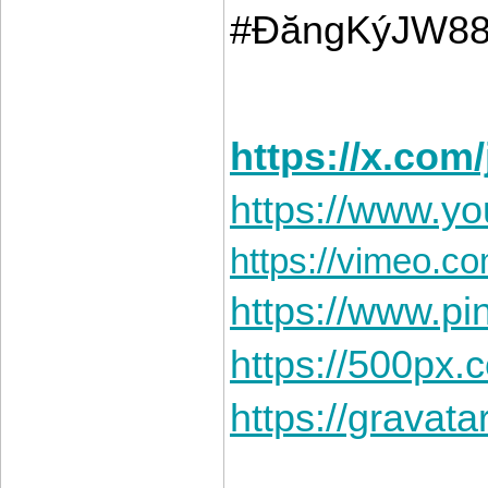
#ĐăngKýJW8
https://x.co
https://www.
https://vimeo.
https://www.p
https://500px
https://grava