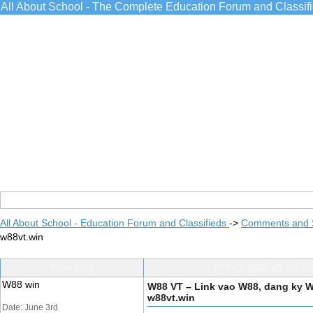
All About School - The Complete Education Forum and Classif
All About School - Education Forum and Classifieds
->
Comments and 
w88vt.win
Post Info
TOPIC: W88 VT – Lin
W88 win
W88 VT – Link vao W88, dang ky W
w88vt.win
Date: June 3rd