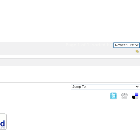
Page 1 of 1
sorted by