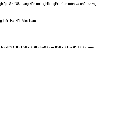
hiệp, SKY88 mang đến trải nghiệm giải trí an toàn và chất lượng.
g Liệt, Hà Nội, Việt Nam
gchuSKY88 #linkSKY88 #lucky88com #SKY88live #SKY88game 