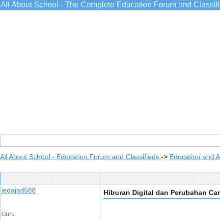
All About School - The Complete Education Forum and Classif
All About School - Education Forum and Classifieds
->
Education and 
Post Info
TOPIC:
jedajad588
Hiburan Digital dan Perubahan Car
Guru