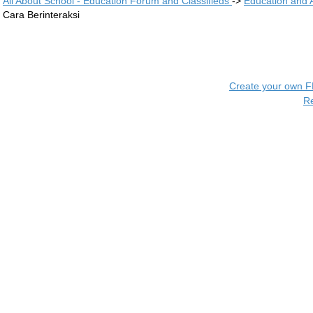
All About School - Education Forum and Classifieds
->
Education and
Cara Berinteraksi
Create your own 
R