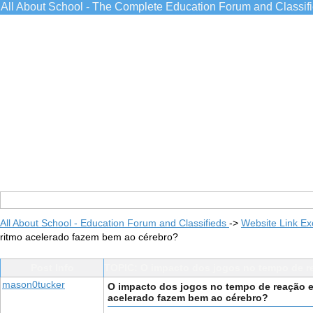
All About School - The Complete Education Forum and Classif
All About School - Education Forum and Classifieds
->
Website Link E
ritmo acelerado fazem bem ao cérebro?
Post Info
TOPIC: O impacto dos jogos no tempo de re
mason0tucker
O impacto dos jogos no tempo de reação e 
acelerado fazem bem ao cérebro?