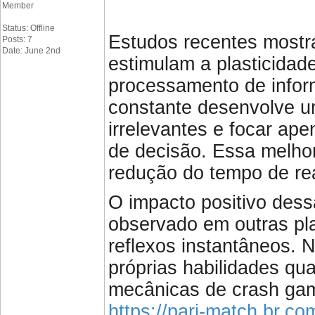
Member
Status: Offline
Estudos recentes mostra
Posts: 7
Date: June 2nd
estimulam a plasticidad
processamento de infor
constante desenvolve um
irrelevantes e focar ap
de decisão. Essa melhori
redução do tempo de rea
O impacto positivo des
observado em outras pla
reflexos instantâneos. 
próprias habilidades q
mecânicas de crash gam
https://pari-match.br.co