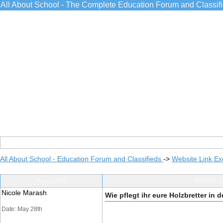
All About School - The Complete Education Forum and Classif
All About School - Education Forum and Classifieds
->
Website Link E
Post Info
TOPIC: W
Nicole Marash
Wie pflegt ihr eure Holzbretter in 
Date: May 28th