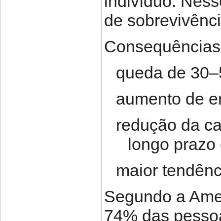
indivíduo. Nes
de sobrevivênci
Consequências
queda de 30–5
aumento de e
redução da c
longo praz
maior tendênc
Segundo a Amer
74% das pesso