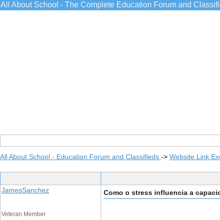
All About School - The Complete Education Forum and Classif
All About School - Education Forum and Classifieds
->
Website Link E
Post Info
TOPIC: 
JamesSanchez
Como o stress influencia a capaci
Veteran Member