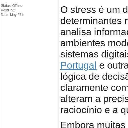
Status: Offline
O stress é um d
Posts: 52
Date: May 27th
determinantes 
analisa inform
ambientes mode
sistemas digit
Portugal
e outr
lógica de decis
claramente como
alteram a preci
raciocínio e a 
Embora muitas 