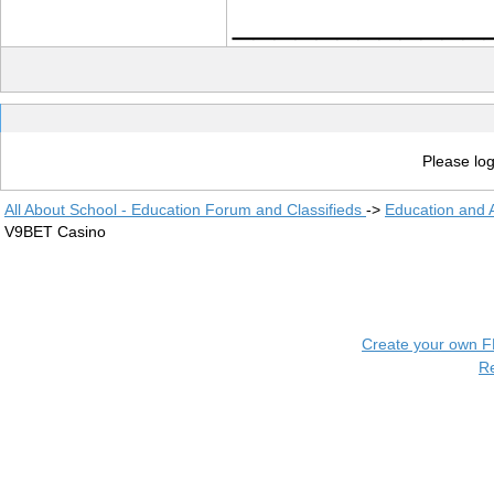
____________
Please log
All About School - Education Forum and Classifieds
->
Education and
V9BET Casino
Create your own 
R