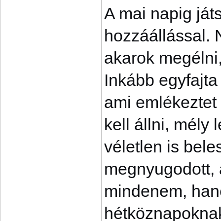
A mai napig já
hozzáállással. 
akarok megélni
Inkább egyfajta 
ami emlékeztet
kell állni, mély
véletlen is bel
megnyugodott, a
mindenem, hane
hétköznapoknak