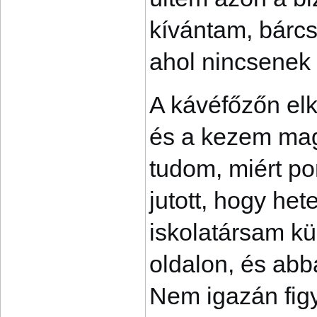
kívántam, bárcs
ahol nincsenek 
A kávéfőzőn el
és a kezem magá
tudom, miért po
jutott, hogy he
iskolatársam kü
oldalon, és abb
Nem igazán figy