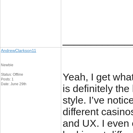
____________
AndrewClarkson11
Newbie
Yeah, I get wh
Status: Offline
Posts: 1
Date: June 29th
is definitely th
style. I’ve noti
different casin
and UX. I even