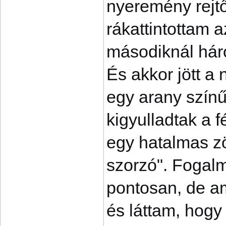
nyeremény rejt
rákattintottam a
másodiknál háro
És akkor jött a
egy arany színű
kigyulladtak a 
egy hatalmas zöl
szorzó". Fogalm
pontosan, de a
és láttam, hog