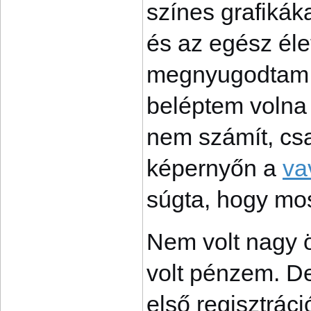
színes grafikák
és az egész élett
megnyugodtam. 
beléptem volna
nem számít, csak
képernyőn a
va
súgta, hogy mos
Nem volt nagy ö
volt pénzem. De
első regisztrác