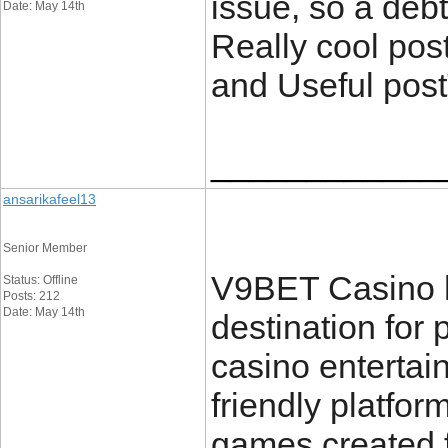
issue, so a debt
Date: May 14th
Really cool post
and Useful po
____________
ansarikafeel13
Senior Member
V9BET Casino h
Status: Offline
Posts: 212
Date: May 14th
destination for 
casino entertai
friendly platform
games created 