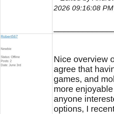
2026 09:16:08 PM
____________
Robert567
Newbie
Nice overview o
Status: Offline
Posts: 2
Date: June 3rd
agree that havin
games, and mobi
more enjoyable f
anyone interest
options, I rece