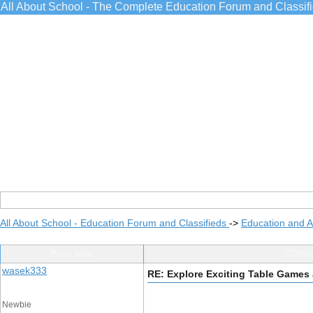
All About School - The Complete Education Forum and Classif
All About School - Education Forum and Classifieds
->
Education and 
Post Info
TOPIC
wasek333
RE: Explore Exciting Table Games
Newbie