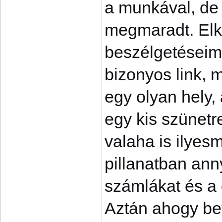
a munkával, de 
megmaradt. Elk
beszélgetéseime
bizonyos link, 
egy olyan hely,
egy kis szünetr
valaha is ilyes
pillanatban anny
számlákat és a 
Aztán ahogy bet