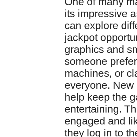
One of many ma
its impressive 
can explore dif
jackpot opportun
graphics and s
someone prefers
machines, or cla
everyone. New t
help keep the g
entertaining. Th
engaged and lik
they log in to th