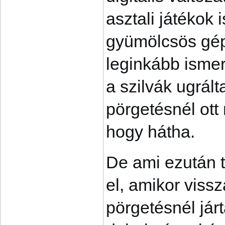
asztali játékok 
gyümölcsös gép
leginkább isme
a szilvák ugrál
pörgetésnél ot
hogy hátha.
De ami ezután t
el, amikor viss
pörgetésnél járt