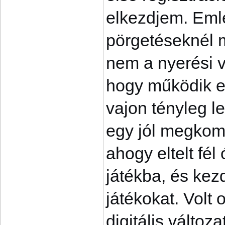
elkezdjem. Eml
pörgetéseknél m
nem a nyerési v
hogy működik ez
vajon tényleg le
egy jól megkomp
ahogy eltelt fé
játékba, és kez
játékokat. Volt 
digitális változ