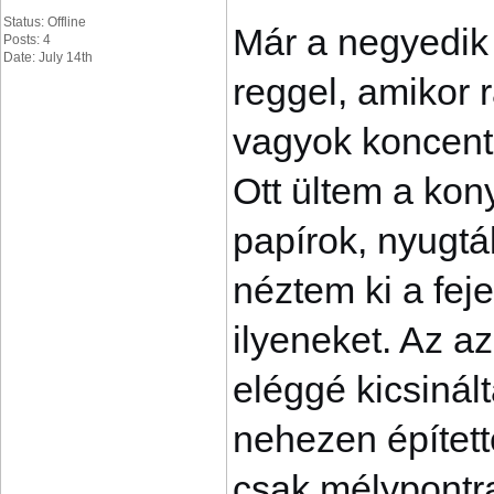
Status: Offline
Már a negyedik
Posts: 4
Date: July 14th
reggel, amikor 
vagyok koncentr
Ott ültem a kon
papírok, nyugták
néztem ki a fej
ilyeneket. Az a
eléggé kicsinál
nehezen épített
csak mélypontr