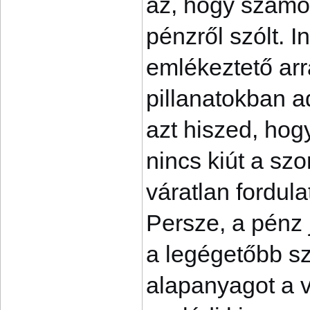
az, hogy számo
pénzről szólt. I
emlékeztető arr
pillanatokban a
azt hiszed, ho
nincs kiút a szo
váratlan fordul
Persze, a pénz j
a legégetőbb s
alapanyagot a 