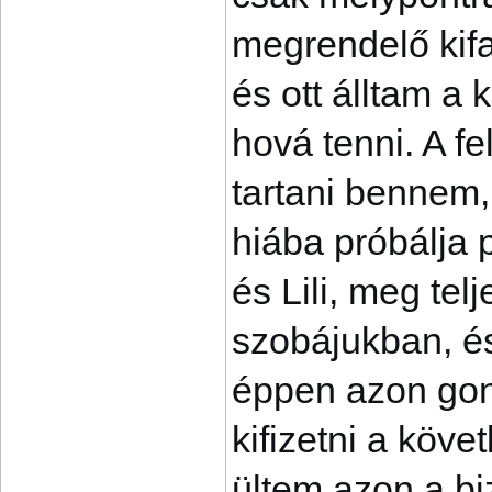
megrendelő kifa
és ott álltam a
hová tenni. A fe
tartani bennem, 
hiába próbálja 
és Lili, meg tel
szobájukban, és
éppen azon gon
kifizetni a köve
ültem azon a bi