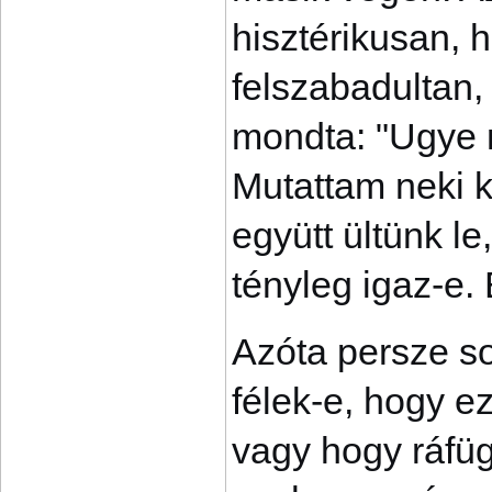
hisztérikusan, 
felszabadultan,
mondta: "Ugye 
Mutattam neki k
együtt ültünk l
tényleg igaz-e. 
Azóta persze s
félek-e, hogy e
vagy hogy ráfüg