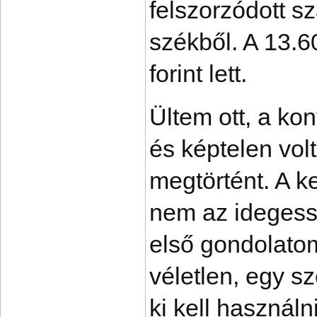
felszorzódott s
székből. A 13.6
forint lett.
Ültem ott, a kon
és képtelen vol
megtörtént. A 
nem az idegess
első gondolatom
véletlen, egy s
ki kell használn