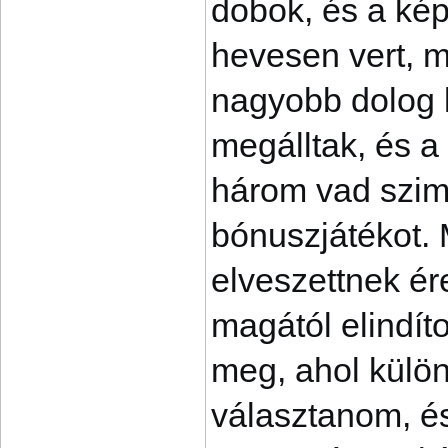
dobok, és a kép
hevesen vert, m
nagyobb dolog 
megálltak, és a
három vad szimb
bónuszjátékot. 
elveszettnek é
magától elindíto
meg, ahol külön
választanom, é