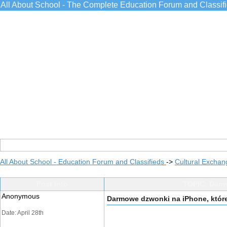
All About School - The Complete Education Forum and Classif
All About School - Education Forum and Classifieds
->
Cultural Exchan
Post Info
TOPIC: Darm
Anonymous
Darmowe dzwonki na iPhone, które
Date: April 28th