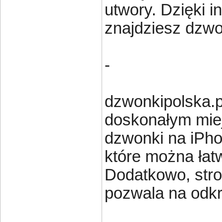
utwory. Dzięki i
znajdziesz dzwon
-
dzwonkipolska.pl
doskonałym mie
dzwonki na iPho
które można łat
Dodatkowo, stron
pozwala na odk