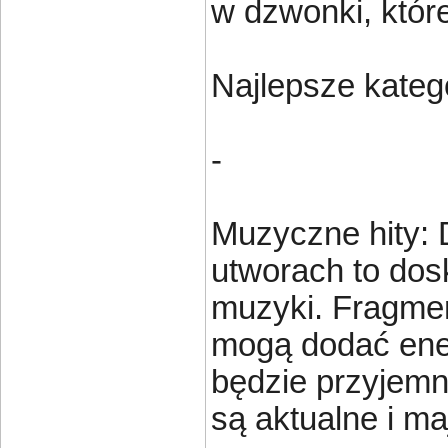
w dzwonki, które
Najlepsze kate
-
Muzyczne hity: 
utworach to dos
muzyki. Fragmen
mogą dodać ener
będzie przyjemny
są aktualne i m