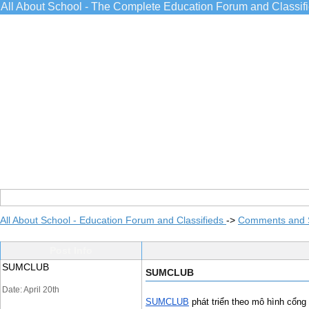
All About School - The Complete Education Forum and Classif
All About School - Education Forum and Classifieds
->
Comments and 
Post Info
SUMCLUB
SUMCLUB
Date: April 20th
SUMCLUB
 phát triển theo mô hình cổng