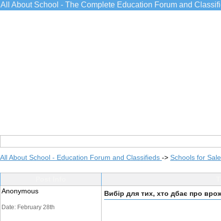
All About School - The Complete Education Forum and Classif
All About School - Education Forum and Classifieds
->
Schools for Sale
Post Info
T
Anonymous
Вибір для тих, хто дбає про вро
Date: February 28th