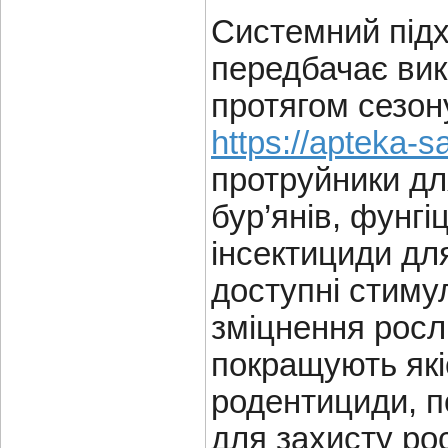
Системний підх
передбачає вик
протягом сезон
https://apteka-s
протруйники дл
бур’янів, фунг
інсектициди для
доступні стиму
зміцнення росл
покращують які
родентициди, п
для захисту ро