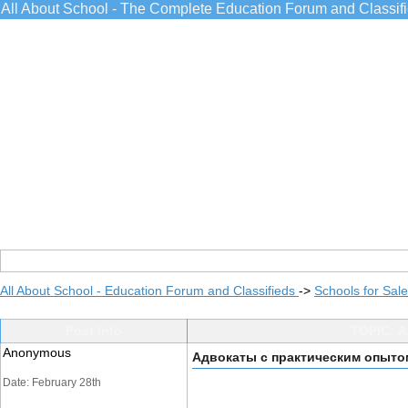
All About School - The Complete Education Forum and Classif
All About School - Education Forum and Classifieds
->
Schools for Sale
Post Info
TOPIC: 
Anonymous
Адвокаты с практическим опыто
Date: February 28th