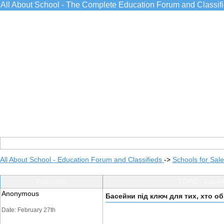
All About School - The Complete Education Forum and Classif
All About School - Education Forum and Classifieds
->
Schools for Sale
Post Info
TOPIC: Басей
Anonymous
Басейни під ключ для тих, хто о
Date: February 27th