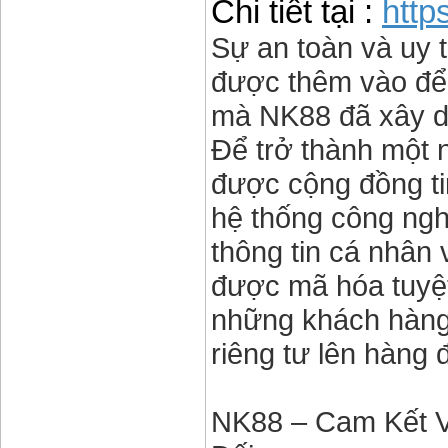
Chi tiết tại :
http
Sự an toàn và uy 
được thêm vào để 
mà NK88 đã xây dự
Để trở thành một n
được cộng đồng t
hệ thống công ngh
thông tin cá nhân 
được mã hóa tuyệt 
những khách hàng 
riêng tư lên hàng 
NK88 – Cam Kết V