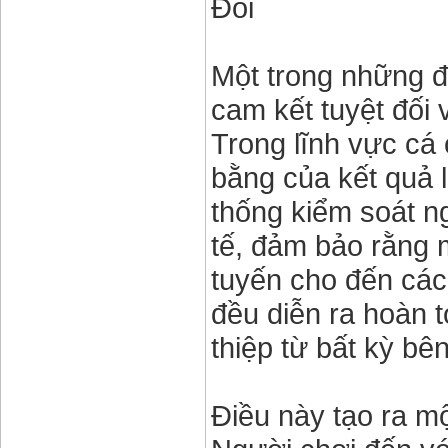
Đối
Một trong những đ
cam kết tuyệt đối 
Trong lĩnh vực cá 
bằng của kết quả 
thống kiểm soát 
tế, đảm bảo rằng m
tuyến cho đến các
đều diễn ra hoàn 
thiệp từ bất kỳ bê
Điều này tạo ra m