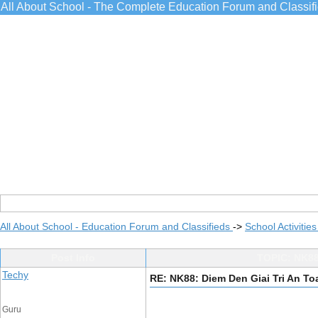
All About School - The Complete Education Forum and Classif
All About School - Education Forum and Classifieds
->
School Activitie
Post Info
TOPIC: NK88
Techy
RE: NK88: Diem Den Giai Tri An To
Guru