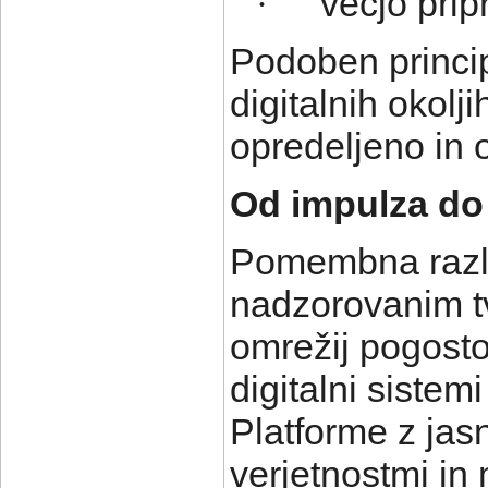
večjo prip
·
Podoben princip 
digitalnih okolji
opredeljeno in 
Od impulza do
Pomembna razli
nadzorovanim t
omrežij pogost
digitalni sistem
Platforme z jasn
verjetnostmi in