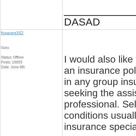
____________
DASAD
foxaceg162
Guru
I would also like
Status: Offline
Posts: 16855
Date: June 8th
an insurance pol
in any group ins
seeking the assi
professional. Se
conditions usual
insurance special