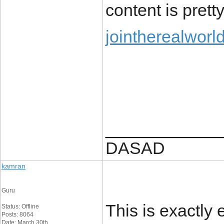
content is prett
jointherealworl
____________
DASAD
kamran
Guru
This is exactly 
Status: Offline
Posts: 8064
Date: March 30th