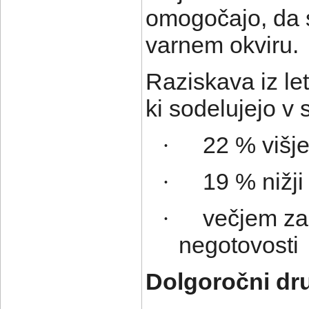
omogočajo, da s
varnem okviru.
Raziskava iz le
ki sodelujejo v 
22 % višj
·
19 % nižji
·
večjem zad
·
negotovosti
Dolgoročni dru