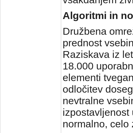
Algoritmi in n
Družbena omrežj
prednost vsebi
Raziskava iz le
18.000 uporabni
elementi tvegan
odločitev doseg
nevtralne vsebi
izpostavljenost 
normalno, celo 