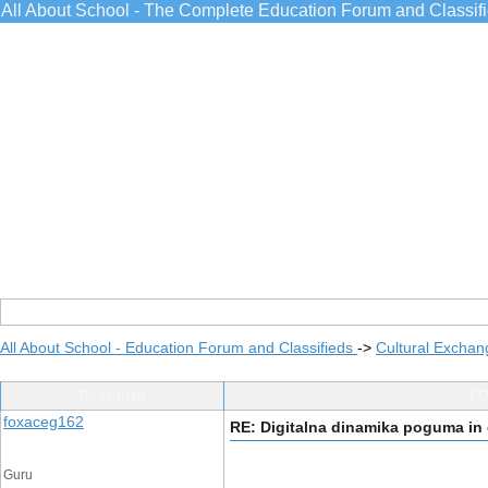
All About School - The Complete Education Forum and Classif
All About School - Education Forum and Classifieds
->
Cultural Exchan
Post Info
TO
foxaceg162
RE: Digitalna dinamika poguma in
Guru