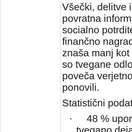
Všečki, delitve 
povratna inform
socialno potrdit
finančno nagrad
znaša manj kot 
so tvegane odlo
poveča verjetn
ponovili.
Statistični poda
48 % upor
·
tvegano dejan