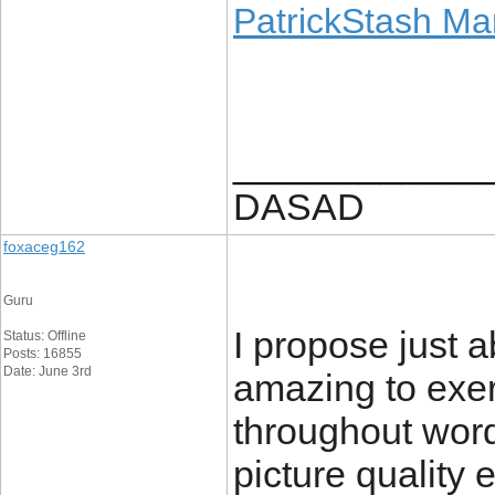
PatrickStash Ma
____________
DASAD
foxaceg162
Guru
I propose just a
Status: Offline
Posts: 16855
Date: June 3rd
amazing to exe
throughout word
picture quality 