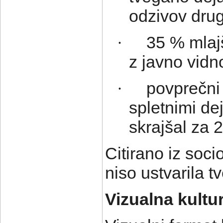
odzivov drug
35 % mlaj
·
z javno vidn
povprečni
·
spletnimi dej
skrajšal za 
Citirano iz soc
niso ustvarila 
Vizualna kultur