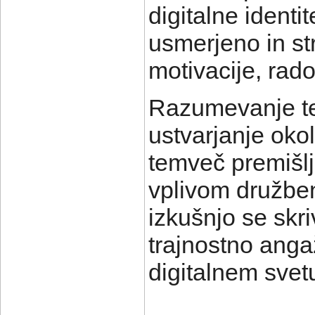
digitalne identi
usmerjeno in str
motivacije, rad
Razumevanje t
ustvarjanje okol
temveč premišl
vplivom družbe
izkušnjo se skri
trajnostno ang
digitalnem svet