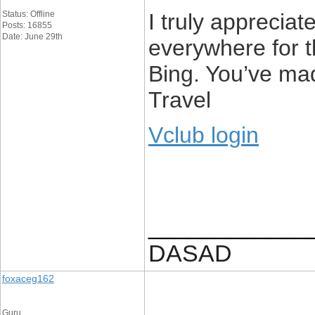
Status: Offline
I truly appreciat
Posts: 16855
Date: June 29th
everywhere for t
Bing. You’ve ma
Travel
Vclub login
____________
DASAD
foxaceg162
Guru