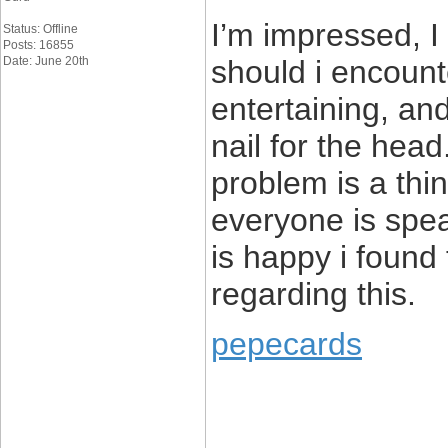
I’m impressed, I
Status: Offline
Posts: 16855
Date: June 20th
should i encount
entertaining, and
nail for the head
problem is a thi
everyone is spea
is happy i found
regarding this.
pepecards