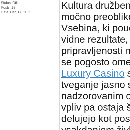
Kultura družben
Status: Offline
Posts: 18
Date: Dec 17, 2025
močno preobliko
Vsebina, ki poud
vidne rezultate
pripravljenosti
se pogosto omen
Luxury Casino
s
tveganje jasno 
nadzorovanim o
vpliv pa ostaja 
delujejo kot p
vsakdanjem živl