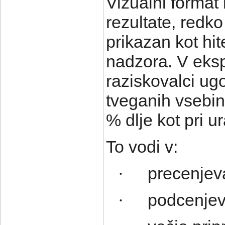
Vizualni format
rezultate, redk
prikazan kot hit
nadzora. V eks
raziskovalci ugo
tveganih vsebin
% dlje kot pri u
To vodi v:
precenjev
·
podcenjev
·