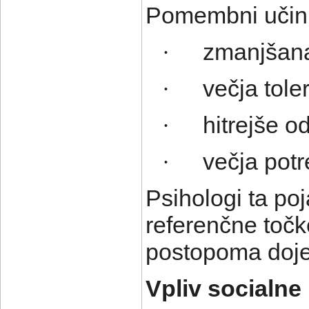
Pomembni učinki
zmanjšana
·
večja tole
·
hitrejše o
·
večja potr
·
Psihologi ta po
referenčne točk
postopoma doje
Vpliv socialne