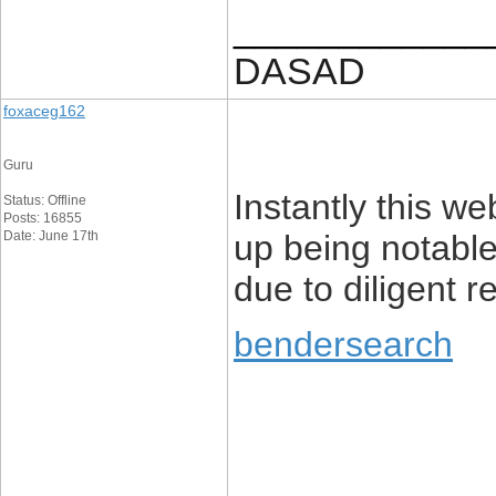
____________
DASAD
foxaceg162
Guru
Instantly this web
Status: Offline
Posts: 16855
Date: June 17th
up being notabl
due to diligent 
bendersearch
____________