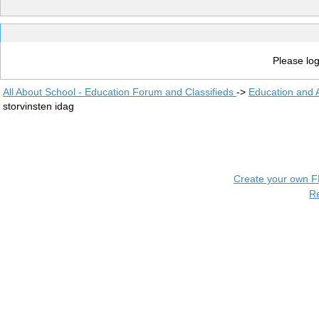
Please log
All About School - Education Forum and Classifieds
->
Education and
storvinsten idag
Create your own 
R