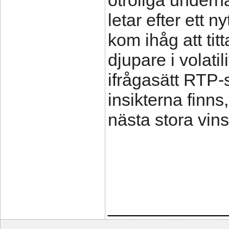
letar efter ett n
kom ihåg att tit
djupare i volati
ifrågasätt RTP-s
insikterna finns
nästa stora vins
____________