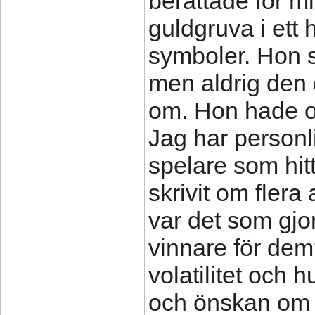
berättade för mi
guldgruva i ett 
symboler. Hon s
men aldrig den 
om. Hon hade ove
Jag har personli
spelare som hit
skrivit om fler
var det som gjo
vinnare för dem?
volatilitet och
och önskan om r