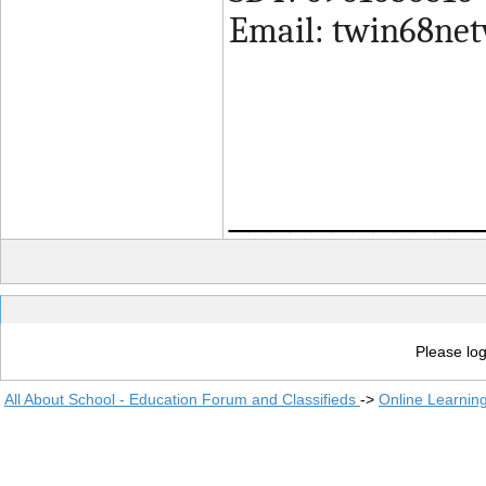
Email: twin68ne
____________
Please log
All About School - Education Forum and Classifieds
->
Online Learnin