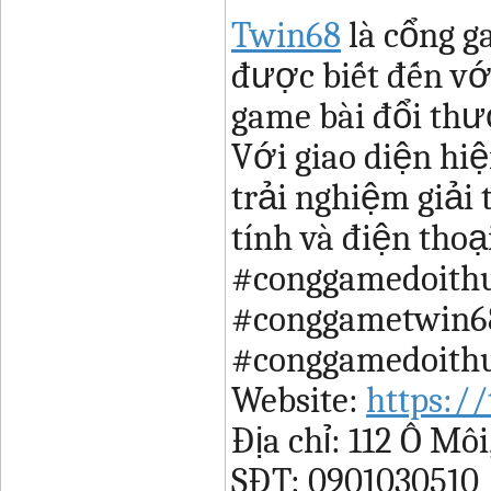
Twin68
là cổng g
được biết đến vớ
game bài đổi thưở
Với giao diện hiệ
trải nghiệm giải 
tính và điện tho
#conggamedoith
#conggametwin6
#conggamedoith
Website:
https:/
Địa chỉ: 112 Ô Mô
SĐT: 0901030510