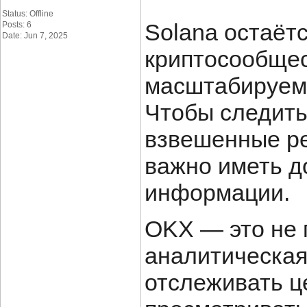
Status: Offline
Solana остаёт
Posts: 6
Date: Jun 7, 2025
криптосообщес
масштабируемо
Чтобы следить
взвешенные ре
важно иметь д
информации.
OKX — это не 
аналитическая
отслеживать ц