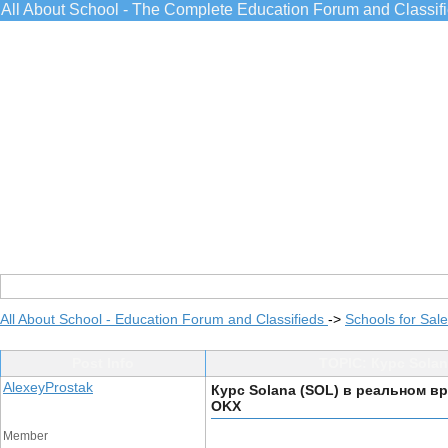
All About School - The Complete Education Forum and Classif
All About School - Education Forum and Classifieds
->
Schools for Sale
Post Info
TOPIC: Курс Sola
AlexeyProstak
Курс Solana (SOL) в реальном в
OKX
Member