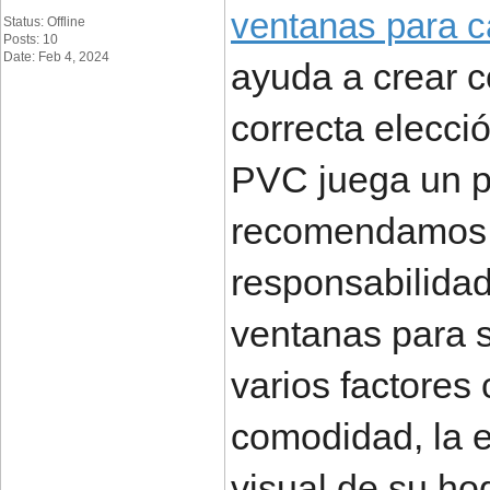
ventanas para c
Status: Offline
Posts: 10
Date: Feb 4, 2024
ayuda a crear c
correcta elecci
PVC juega un pa
recomendamos t
responsabilidad
ventanas para s
varios factores 
comodidad, la e
visual de su ho