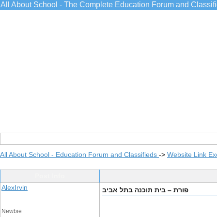
All About School - The Complete Education Forum and Classif
All About School - Education Forum and Classifieds
->
Website Link E
Post Info
AlexIrvin
פורת – בית תוכנה בתל אביב
Newbie