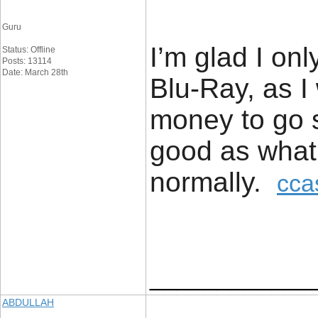
Guru
I’m glad I onl
Status: Offline
Posts: 13114
Date: March 28th
Blu-Ray, as I
money to go s
good as what
normally.
cca
____________
ABDULLAH