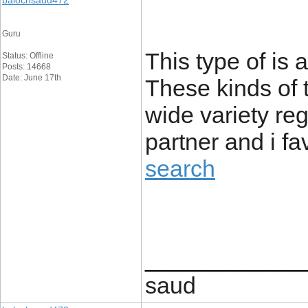
balochsaud472
Guru
This type of is 
Status: Offline
Posts: 14668
Date: June 17th
These kinds of 
wide variety re
partner and i f
search
____________
saud