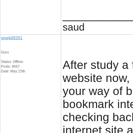
____________
saud
gixek68261
Guru
After study a
Status: Offline
Posts: 4667
Date: May 15th
website now, 
your way of b
bookmark inter
checking back
internet site