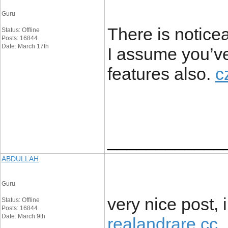
Guru
There is notice
Status: Offline
Posts: 16844
Date: March 17th
I assume you’ve
features also.
c
____________
ABDULLAH
Guru
very nice post, i
Status: Offline
Posts: 16844
Date: March 9th
realandrare cc