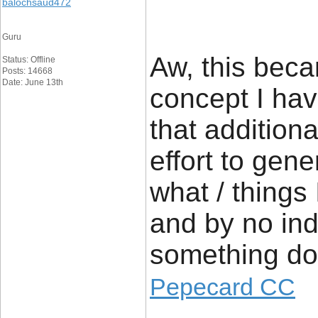
balochsaud472
Guru
Aw, this beca
Status: Offline
Posts: 14668
Date: June 13th
concept I have
that addition
effort to gen
what / things 
and by no ind
something do
Pepecard CC