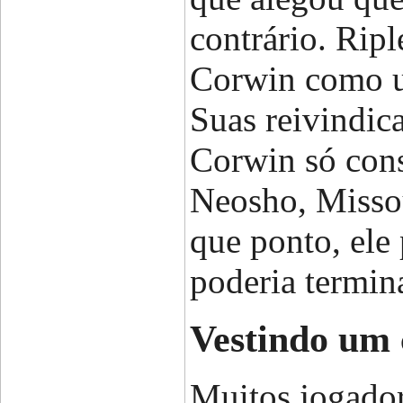
contrário. Ripl
Corwin como u
Suas reivindic
Corwin só cons
Neosho, Missou
que ponto, ele
poderia termina
Vestindo um 
Muitos jogador