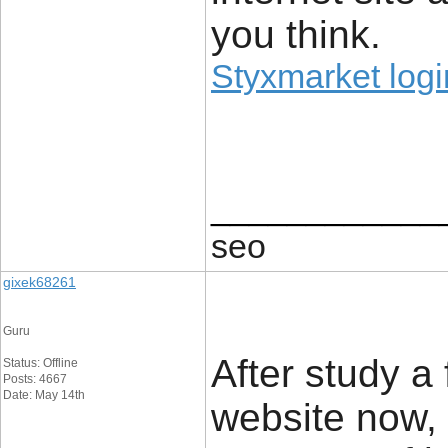
you think.
Styxmarket logi
____________
seo
gixek68261
Guru
After study a
Status: Offline
Posts: 4667
Date: May 14th
website now, 