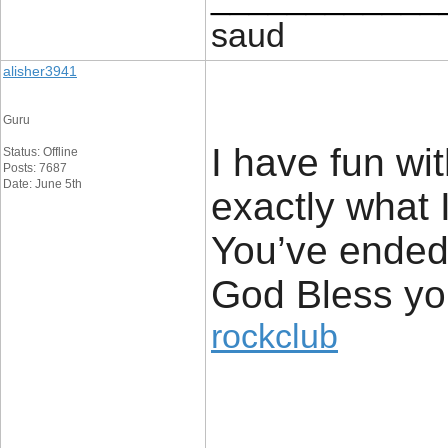
saud
alisher3941
Guru
I have fun wit
Status: Offline
Posts: 7687
Date: June 5th
exactly what I
You’ve ended
God Bless yo
rockclub