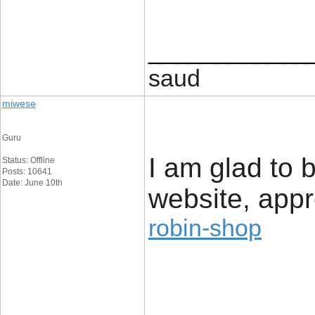
____________
saud
miwese
Guru
I am glad to b
Status: Offline
Posts: 10641
Date: June 10th
website, appre
robin-shop