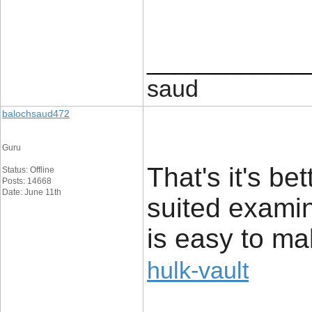
____________
saud
balochsaud472
Guru
That's it's be
Status: Offline
Posts: 14668
Date: June 11th
suited examin
is easy to ma
hulk-vault