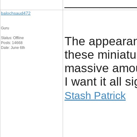
____________
balochsaud472
Guru
The appearanc
Status: Offline
Posts: 14668
Date: June 6th
these miniatur
massive amoun
I want it all s
Stash Patrick
____________