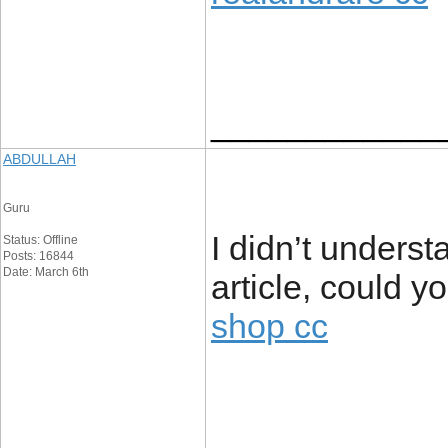
____________
ABDULLAH
Guru
I didn’t underst
Status: Offline
Posts: 16844
Date: March 6th
article, could 
shop cc