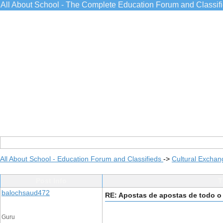
All About School - The Complete Education Forum and Classif
All About School - Education Forum and Classifieds
->
Cultural Exchan
Post Info
T
balochsaud472
RE: Apostas de apostas de todo 
Guru