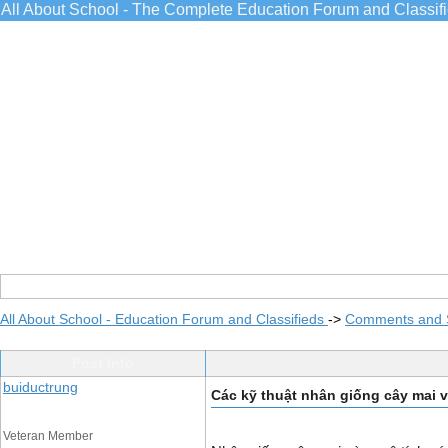
All About School - The Complete Education Forum and Classif
All About School - Education Forum and Classifieds
->
Comments and 
Post Info
buiductrung
Các kỹ thuật nhân giống cây mai v
Veteran Member