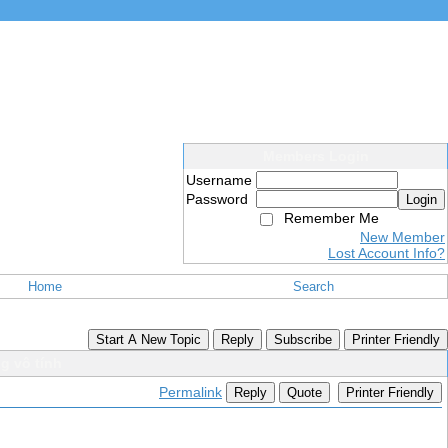
Members Login
Username
Password
Login
Remember Me
New Member
Lost Account Info?
Home
Search
Start A New Topic
Reply
Subscribe
Printer Friendly
g vô tính
Permalink
Reply
Quote
Printer Friendly