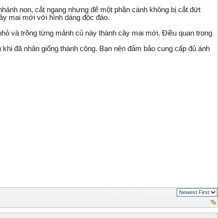
 nhánh non, cắt ngang nhưng để một phần cành không bị cắt đứt
cây mai mới với hình dáng độc đáo.
 nhỏ và trồng từng mảnh củ này thành cây mai mới. Điều quan trọng
sau khi đã nhân giống thành công. Bạn nên đảm bảo cung cấp đủ ánh
Page 1 of 1
sorted by