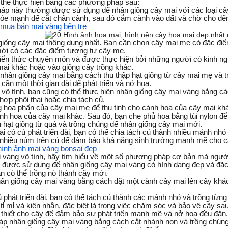
 thể thực hiện bằng các phương pháp sau:
áp này thường được sử dụng để nhân giống cây mai với các loại cây k
e mạnh để cắt chân cành, sau đó cắm cành vào đất và chờ cho đến 
mua bán mai vàng bến tre
iống cây mai thông dụng nhất. Bạn cần chọn cây mai mẹ có đặc điểm
mới có các đặc điểm tương tự cây mẹ.
iến thức chuyên môn và được thực hiện bởi những người có kinh n
ai khác hoặc vào giống cây trồng khác.
 nhân giống cây mai bằng cách thu thập hạt giống từ cây mai mẹ và 
 cần một thời gian dài để phát triển và nở hoa.
 vô tính, bạn cũng có thể thực hiện nhân giống cây mai vàng bằng
ợp phôi thai hoặc chia tách củ.
 hoa phấn của cây mai mẹ để thụ tinh cho cánh hoa của cây mai khác
h hoa của cây mai khác. Sau đó, bạn che phủ hoa bằng túi nylon để n
 hạt giống từ quả và trồng chúng để nhân giống cây mai mới.
mai có củ phát triển dài, bạn có thể chia tách củ thành nhiều mảnh n
nhiều núm trên củ để đảm bảo khả năng sinh trưởng mạnh mẽ cho c
hình ảnh mai vàng bonsai đẹp
ai vàng vô tính, hãy tìm hiểu về một số phương pháp cơ bản mà ngườ
được sử dụng để nhân giống cây mai vàng có hình dạng đẹp và đặc 
bạn có thể trồng nó thành cây mới.
giống cây mai vàng bằng cách đặt một cành cây mai lên cây khác và 
 phát triển dài, bạn có thể tách củ thành các mảnh nhỏ và trồng từ
tỉ mỉ và kiên nhẫn, đặc biệt là trong việc chăm sóc và bảo vệ cây 
thiết cho cây để đảm bảo sự phát triển mạnh mẽ và nở hoa đều đặn.
áp nhân giống cây mai vàng bằng cách cắt nhánh non và trồng chúng