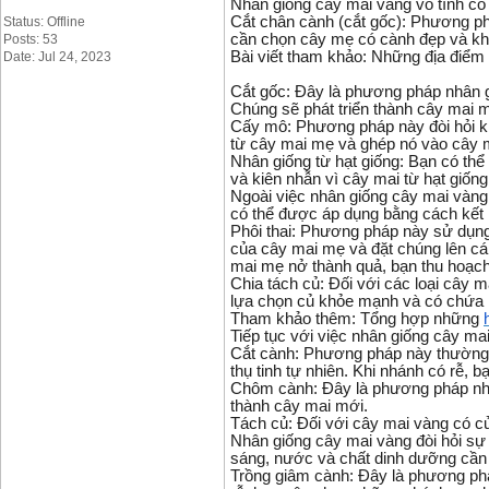
Nhân giống cây mai vàng vô tính có
Cắt chân cành (cắt gốc): Phương ph
Status: Offline
cần chọn cây mẹ có cành đẹp và khỏ
Posts: 53
Bài viết tham khảo: Những địa điểm
Date: Jul 24, 2023
Cắt gốc: Đây là phương pháp nhân g
Chúng sẽ phát triển thành cây mai 
Cấy mô: Phương pháp này đòi hỏi k
từ cây mai mẹ và ghép nó vào cây m
Nhân giống từ hạt giống: Bạn có thể
và kiên nhẫn vì cây mai từ hạt giống
Ngoài việc nhân giống cây mai vàng
có thể được áp dụng bằng cách kết h
Phôi thai: Phương pháp này sử dụng
của cây mai mẹ và đặt chúng lên cán
mai mẹ nở thành quả, bạn thu hoạch
Chia tách củ: Đối với các loại cây 
lựa chọn củ khỏe mạnh và có chứa 
Tham khảo thêm: Tổng hợp những
Tiếp tục với việc nhân giống cây m
Cắt cành: Phương pháp này thường 
thụ tinh tự nhiên. Khi nhánh có rễ, 
Chôm cành: Đây là phương pháp nhân 
thành cây mai mới.
Tách củ: Đối với cây mai vàng có củ
Nhân giống cây mai vàng đòi hỏi sự 
sáng, nước và chất dinh dưỡng cần 
Trồng giâm cành: Đây là phương ph