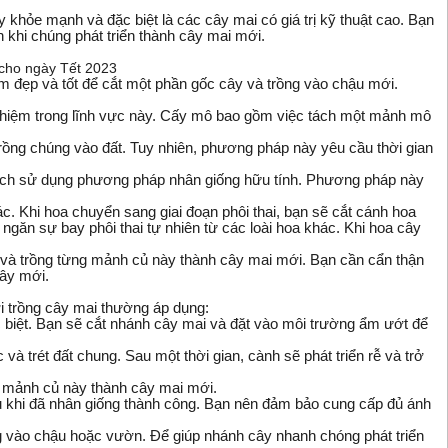
hỏe mạnh và đặc biệt là các cây mai có giá trị kỹ thuật cao. Bạn
khi chúng phát triển thành cây mai mới.
 đẹp và tốt để cắt một phần gốc cây và trồng vào chậu mới.
ghiệm trong lĩnh vực này. Cấy mô bao gồm việc tách một mảnh mô
trồng chúng vào đất. Tuy nhiên, phương pháp này yêu cầu thời gian
 cách sử dụng phương pháp nhân giống hữu tính. Phương pháp này
. Khi hoa chuyển sang giai đoạn phôi thai, bạn sẽ cắt cánh hoa
găn sự bay phôi thai tự nhiên từ các loài hoa khác. Khi hoa cây
hỏ và trồng từng mảnh củ này thành cây mai mới. Bạn cần cẩn thận
ây mới.
i trồng cây mai thường áp dụng:
biệt. Bạn sẽ cắt nhánh cây mai và đặt vào môi trường ẩm ướt để
trét đất chung. Sau một thời gian, cành sẽ phát triển rễ và trở
ng mảnh củ này thành cây mai mới.
sau khi đã nhân giống thành công. Bạn nên đảm bảo cung cấp đủ ánh
 vào chậu hoặc vườn. Để giúp nhánh cây nhanh chóng phát triển