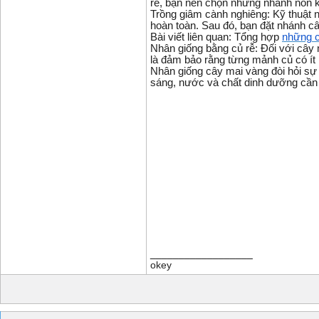
rễ, bạn nên chọn những nhánh non 
Trồng giâm cành nghiêng: Kỹ thuật 
hoàn toàn. Sau đó, bạn đặt nhánh câ
Bài viết liên quan: Tổng hợp
những c
Nhân giống bằng củ rễ: Đối với cây
là đảm bảo rằng từng mảnh củ có ít
Nhân giống cây mai vàng đòi hỏi sự 
sáng, nước và chất dinh dưỡng cần 
__________________
okey