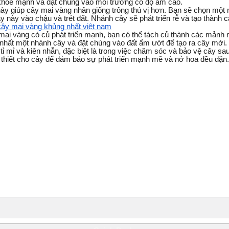
khỏe mạnh và đặt chúng vào môi trường có độ ẩm cao.
này giúp cây mai vàng nhân giống trông thú vị hơn. Bạn sẽ chọn một
y này vào chậu và trét đất. Nhánh cây sẽ phát triển rễ và tạo thành 
ây mai vàng khủng nhất việt nam
 mai vàng có củ phát triển mạnh, bạn có thể tách củ thành các mảnh
 nhất một nhánh cây và đặt chúng vào đất ẩm ướt để tạo ra cây mới.
tỉ mỉ và kiên nhẫn, đặc biệt là trong việc chăm sóc và bảo vệ cây 
thiết cho cây để đảm bảo sự phát triển mạnh mẽ và nở hoa đều đặn.