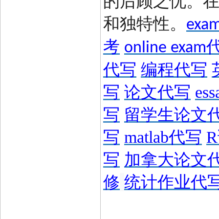
的后顾之忧。
和独特性。
exa
考
online exam
代写
编程代写
写
论文
代写
ess
写
留学生论文
写
matlab
代写
R
写
加拿大论文
修
统计作业代