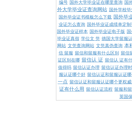
编号
国外大学毕业证在哪里查询
国
外大学毕业证查询网站
国外学校毕
国外毕
国外毕业证书模板怎么下载
业证怎么查询
国外毕业证成绩单定制
国外毕业证样本
国外毕业证电子版
国
毕业证真假
学位文 凭
德国大学留服认
本
网站
文凭查询网站
文凭真伪查询
信 留服
留信和留服有什么区别
留信
留信认 证
证区别在哪
留信认 证有
值得吗
留信认证办理
留信认证办理
服认证哪个好
留信认证和留服认证哪
一点
留信认证和留服认证哪个更权威
证有什么用
留信认证流程
留服和留
英国