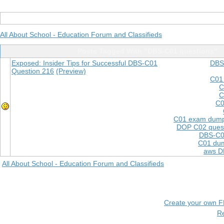
All About School - Education Forum and Classifieds
Posts Tagged With "DBS-C01 questions"
Exposed: Insider Tips for Successful DBS-C01
DBS
Question 216
(Preview)
C01
C
C
C0
C01 exam dum
DOP C02 quest
DBS-C0
C01 dum
aws D
All About School - Education Forum and Classifieds
Create your own 
R