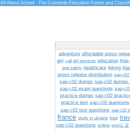
All About School - The Complete Education Forum and Classif
adventure
affordable press relea
girl
education
free
call girl services
healthcare
hiking
lig
and safety
press release distribution
sap c02
sap-c02 dumps
sap-c02 dumps 
sap-c02 exam questions
sap-c0
practice dumps
sap-c02 practi
practice test
sap-c02 questions
sap-c02 test questions
sap-c02 
france
tra
tour
study in ukraine
sap-c02 questions
writing
wse认 证