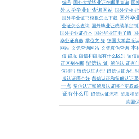
编号
国外大学毕业证在哪里查询
国
外大学毕业证查询网站
国外学校毕
国外毕
国外毕业证书模板怎么下载
业证怎么查询
国外毕业证成绩单定制
国外毕业证样本
国外毕业证电子版
国
毕业证真假
学位文 凭
德国大学留服认
本
网站
文凭查询网站
文凭真伪查询
信 留服
留信和留服有什么区别
留信
留信认 证
证区别在哪
留信认 证有
值得吗
留信认证办理
留信认证办理
服认证哪个好
留信认证和留服认证哪
一点
留信认证和留服认证哪个更权威
证有什么用
留信认证流程
留服和留
英国