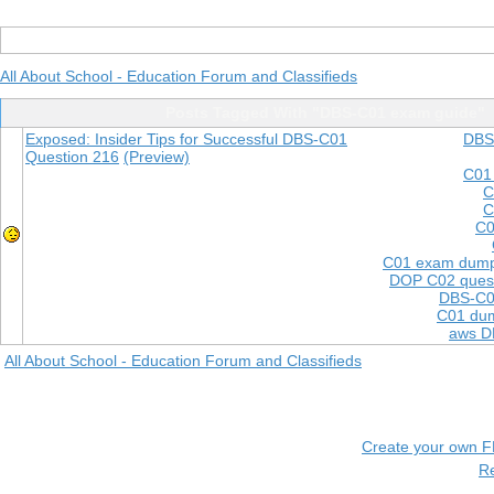
All About School - Education Forum and Classifieds
Posts Tagged With "DBS-C01 exam guide"
Exposed: Insider Tips for Successful DBS-C01
DBS
Question 216
(Preview)
C01
C
C
C0
C01 exam dum
DOP C02 quest
DBS-C0
C01 dum
aws D
All About School - Education Forum and Classifieds
Create your own 
R