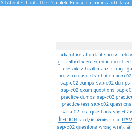
All About School - The Complete Education Forum and Classif
adventure
affordable press relea
girl
education
free
call girl services
healthcare
hiking
lig
and safety
press release distribution
sap c02
sap-c02 dumps
sap-c02 dumps 
sap-c02 exam questions
sap-c0
practice dumps
sap-c02 practi
practice test
sap-c02 questions
sap-c02 test questions
sap-c02 
france
tra
tour
study in ukraine
sap-c02 questions
writing
wse认 证