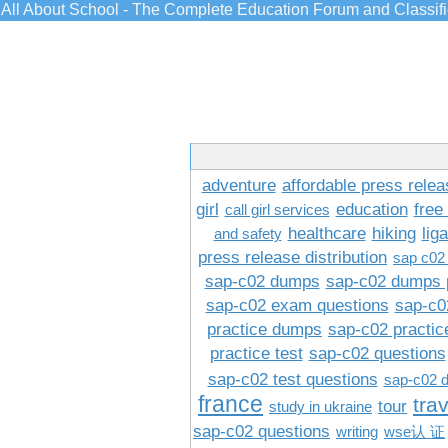
All About School - The Complete Education Forum and Classif
adventure
affordable press relea
girl
education
free
call girl services
healthcare
hiking
lig
and safety
press release distribution
sap c02
sap-c02 dumps
sap-c02 dumps 
sap-c02 exam questions
sap-c0
practice dumps
sap-c02 practi
practice test
sap-c02 questions
sap-c02 test questions
sap-c02 
france
tra
tour
study in ukraine
sap-c02 questions
writing
wse认 证