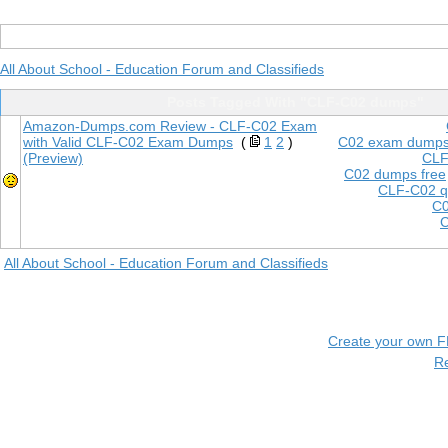
All About School - Education Forum and Classifieds
Posts Tagged With "CLF-C02 dumps"
Amazon-Dumps.com Review - CLF-C02 Exam
with Valid CLF-C02 Exam Dumps
(
1
2
)
C02 exam dump
(Preview)
CLF
C02 dumps free
CLF-C02 q
C0
C
All About School - Education Forum and Classifieds
Create your own 
R