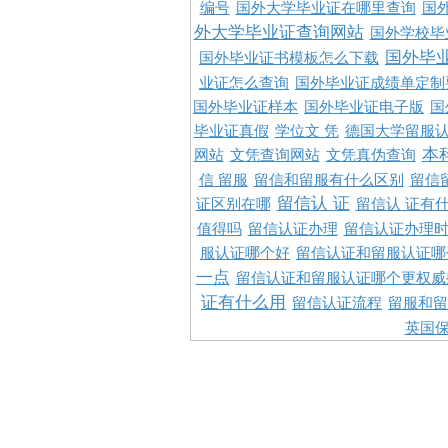
编号
国外大学毕业证在哪里查询
国
外大学毕业证查询网站
国外学校毕
国外毕
国外毕业证书模板怎么下载
业证怎么查询
国外毕业证成绩单定制
国外毕业证样本
国外毕业证电子版
国
毕业证真假
学位文 凭
德国大学留服认
本
网站
文凭查询网站
文凭真伪查询
信 留服
留信和留服有什么区别
留信
留信认 证
证区别在哪
留信认 证有
值得吗
留信认证办理
留信认证办理
服认证哪个好
留信认证和留服认证哪
一点
留信认证和留服认证哪个更权威
证有什么用
留信认证流程
留服和留
英国